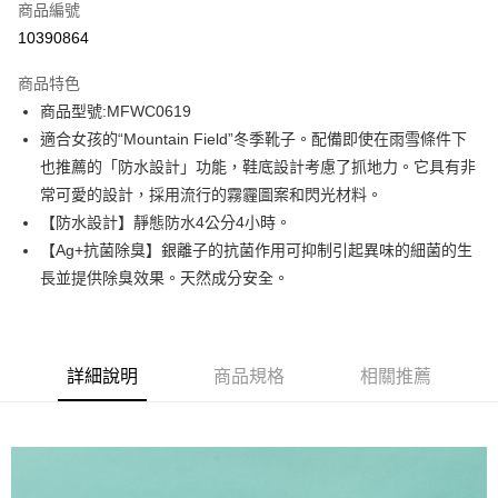
商品編號
信用卡分期付款
10390864
3 期 0 利率 每期
NT$330
21家銀行
商品特色
6 期 0 利率 每期
NT$165
21家銀行
合作金庫商業銀行
第一商業銀行
商品型號:MFWC0619
華南商業銀行
彰化商業銀行
12 期 0 利率 每期
NT$82
21家銀行
合作金庫商業銀行
第一商業銀行
適合女孩的“Mountain Field”冬季靴子。配備即使在雨雪條件下
上海商業儲蓄銀行
台北富邦商業銀行
華南商業銀行
彰化商業銀行
合作金庫商業銀行
第一商業銀行
LINE Pay
國泰世華商業銀行
兆豐國際商業銀行
也推薦的「防水設計」功能，鞋底設計考慮了抓地力。它具有非
上海商業儲蓄銀行
台北富邦商業銀行
華南商業銀行
彰化商業銀行
臺灣中小企業銀行
台中商業銀行
常可愛的設計，採用流行的霧霾圖案和閃光材料。
國泰世華商業銀行
兆豐國際商業銀行
Apple Pay
上海商業儲蓄銀行
台北富邦商業銀行
匯豐（台灣）商業銀行
華泰商業銀行
臺灣中小企業銀行
台中商業銀行
【防水設計】靜態防水4公分4小時。
國泰世華商業銀行
兆豐國際商業銀行
聯邦商業銀行
遠東國際商業銀行
匯豐（台灣）商業銀行
華泰商業銀行
街口支付
【Ag+抗菌除臭】銀離子的抗菌作用可抑制引起異味的細菌的生
臺灣中小企業銀行
台中商業銀行
元大商業銀行
永豐商業銀行
聯邦商業銀行
遠東國際商業銀行
匯豐（台灣）商業銀行
華泰商業銀行
長並提供除臭效果。天然成分安全。
玉山商業銀行
星展（台灣）商業銀行
悠遊付
元大商業銀行
永豐商業銀行
聯邦商業銀行
遠東國際商業銀行
台新國際商業銀行
中國信託商業銀行
玉山商業銀行
星展（台灣）商業銀行
元大商業銀行
永豐商業銀行
台灣樂天信用卡公司
Google Pay
台新國際商業銀行
中國信託商業銀行
玉山商業銀行
星展（台灣）商業銀行
台灣樂天信用卡公司
台新國際商業銀行
中國信託商業銀行
全盈+PAY
詳細說明
商品規格
相關推薦
台灣樂天信用卡公司
AFTEE先享後付
相關說明
【關於「AFTEE先享後付」】
ATM付款
AFTEE先享後付是「在收到商品之後才付款」的支付方式。 讓您購物簡單