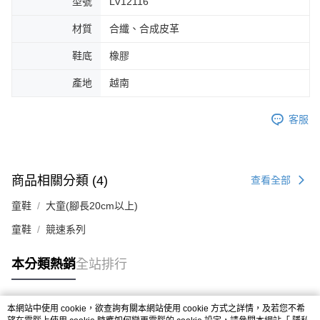
型號
LV12116
材質
合纖、合成皮革
鞋底
橡膠
產地
越南
客服
商品相關分類 (4)
查看全部
童鞋
大童(腳長20cm以上)
童鞋
競速系列
本分類熱銷
全站排行
本網站中使用 cookie，欲查詢有關本網站使用 cookie 方式之詳情，及若您不希
熱門標籤