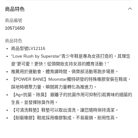
付款方式
商品特色
信用卡一次付款
商品編號
信用卡分期付款
10571650
3 期 0 利率 每期
NT$487
21家銀行
商品特色
6 期 0 利率 每期
NT$243
21家銀行
合作金庫商業銀行
第一商業銀行
商品型號LV12116
華南商業銀行
彰化商業銀行
12 期 0 利率 每期
NT$121
21家銀行
合作金庫商業銀行
第一商業銀行
“Love Rush by Superstar”青少年鞋是專為女孩打造的，其理念
上海商業儲蓄銀行
台北富邦商業銀行
華南商業銀行
彰化商業銀行
合作金庫商業銀行
第一商業銀行
LINE Pay
國泰世華商業銀行
兆豐國際商業銀行
是“更可愛！更快！從頭開始支持女孩的體育活動！”
上海商業儲蓄銀行
台北富邦商業銀行
華南商業銀行
彰化商業銀行
臺灣中小企業銀行
台中商業銀行
推薦用於運動會、體育課時間、俱樂部活動等跑步場景。
國泰世華商業銀行
兆豐國際商業銀行
Apple Pay
上海商業儲蓄銀行
台北富邦商業銀行
匯豐（台灣）商業銀行
華泰商業銀行
臺灣中小企業銀行
台中商業銀行
【POWER BANE】Moonstar獨特研發的特殊橡膠安裝在鞋底，
國泰世華商業銀行
兆豐國際商業銀行
聯邦商業銀行
遠東國際商業銀行
匯豐（台灣）商業銀行
華泰商業銀行
街口支付
踩地時積聚力量，瞬間將力量轉化為推進力。
臺灣中小企業銀行
台中商業銀行
元大商業銀行
永豐商業銀行
聯邦商業銀行
遠東國際商業銀行
匯豐（台灣）商業銀行
華泰商業銀行
【Ag+抗菌、除臭】 銀離子的抗菌作用可抑制引起異味的細菌的
玉山商業銀行
星展（台灣）商業銀行
悠遊付
元大商業銀行
永豐商業銀行
聯邦商業銀行
遠東國際商業銀行
生長，並發揮除臭作用。
台新國際商業銀行
中國信託商業銀行
玉山商業銀行
星展（台灣）商業銀行
元大商業銀行
永豐商業銀行
台灣樂天信用卡公司
Google Pay
【可清洗鞋墊】鞋墊可以取出清洗，讓您隨時保持清潔。
台新國際商業銀行
中國信託商業銀行
玉山商業銀行
星展（台灣）商業銀行
【耐磨橡膠】鞋底採用橡膠製成，不易磨損，耐用性高。
台灣樂天信用卡公司
台新國際商業銀行
中國信託商業銀行
全盈+PAY
台灣樂天信用卡公司
AFTEE先享後付