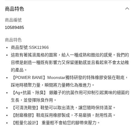
付款方式
商品特色
信用卡一次付款
商品編號
信用卡分期付款
10589485
3 期 0 利率 每期
NT$554
21家銀行
商品特色
6 期 0 利率 每期
NT$277
21家銀行
合作金庫商業銀行
第一商業銀行
商品型號:SSK11966
華南商業銀行
彰化商業銀行
12 期 0 利率 每期
NT$138
21家銀行
合作金庫商業銀行
第一商業銀行
這款有著搖滾風格的圖案，給人一種成熟和酷炫的感覺。我們的
上海商業儲蓄銀行
台北富邦商業銀行
華南商業銀行
彰化商業銀行
合作金庫商業銀行
第一商業銀行
LINE Pay
國泰世華商業銀行
兆豐國際商業銀行
目標是創造一種既有影響力又保留運動感並且看起來不會太幼稚
上海商業儲蓄銀行
台北富邦商業銀行
華南商業銀行
彰化商業銀行
臺灣中小企業銀行
台中商業銀行
的產品。
國泰世華商業銀行
兆豐國際商業銀行
Apple Pay
上海商業儲蓄銀行
台北富邦商業銀行
匯豐（台灣）商業銀行
華泰商業銀行
臺灣中小企業銀行
台中商業銀行
【POWER BANE】Moonstar獨特研發的特殊橡膠安裝在鞋底，
國泰世華商業銀行
兆豐國際商業銀行
聯邦商業銀行
遠東國際商業銀行
匯豐（台灣）商業銀行
華泰商業銀行
街口支付
踩地時積聚力量，瞬間將力量轉化為推進力。
臺灣中小企業銀行
台中商業銀行
元大商業銀行
永豐商業銀行
聯邦商業銀行
遠東國際商業銀行
匯豐（台灣）商業銀行
華泰商業銀行
【Ag+抗菌、除臭】 銀離子的抗菌作用可抑制引起異味的細菌的
玉山商業銀行
星展（台灣）商業銀行
悠遊付
元大商業銀行
永豐商業銀行
聯邦商業銀行
遠東國際商業銀行
生長，並發揮除臭作用。
台新國際商業銀行
中國信託商業銀行
玉山商業銀行
星展（台灣）商業銀行
元大商業銀行
永豐商業銀行
台灣樂天信用卡公司
Google Pay
【可清洗鞋墊】鞋墊可以取出清洗，讓您隨時保持清潔。
台新國際商業銀行
中國信託商業銀行
玉山商業銀行
星展（台灣）商業銀行
【耐磨橡膠】鞋底採用橡膠製成，不易磨損，耐用性高。
台灣樂天信用卡公司
台新國際商業銀行
中國信託商業銀行
全盈+PAY
【輕量化設計】 重量輕不會給您的腳帶來壓力。
台灣樂天信用卡公司
AFTEE先享後付