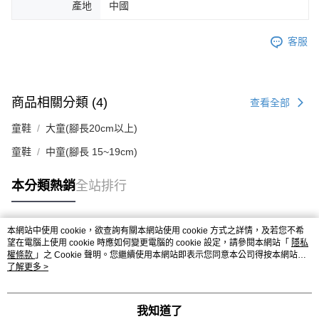
產地
中國
客服
商品相關分類 (4)
查看全部
童鞋
大童(腳長20cm以上)
童鞋
中童(腳長 15~19cm)
本分類熱銷
全站排行
本網站中使用 cookie，欲查詢有關本網站使用 cookie 方式之詳情，及若您不希
熱門標籤
望在電腦上使用 cookie 時應如何變更電腦的 cookie 設定，請參閱本網站「
隱私
權條款
」之 Cookie 聲明。您繼續使用本網站即表示您同意本公司得按本網站使
用條款之 Cookie 聲明使用 cookie。
了解更多 >
我知道了