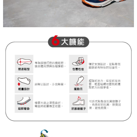
２．關於個人資料處理事宜，請瀏覽以下網址：
https://aftee.tw/terms/#terms3
３．未成年的使用者請事先徵得法定代理人或監護人之同意方可使用
「AFTEE先享後付」，若未經同意申辦者引起之損失，本公司不負相關責
任。
４．使用「AFTEE先享後付」時，將依據個別帳號之用戶狀況，依本公司即
時審查核予不同之上限額度；若仍有額度不足之情形，本公司將視審查結果
請求用戶進行身份認證。
５．嚴禁一人註冊多個帳號或使用他人資訊註冊。若發現惡意使用之情形，
恩沛科技股份有限公司將有權停止該用戶之使用額度並採取法律行動。