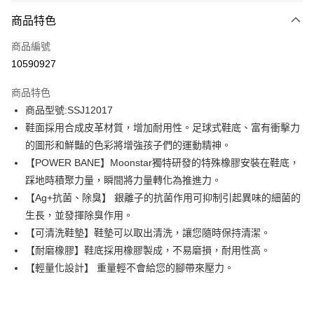
付款方式
商品特色
信用卡一次付款
商品編號
信用卡分期付款
10590927
3 期 0 利率 每期
NT$460
21家銀行
商品特色
6 期 0 利率 每期
NT$230
21家銀行
合作金庫商業銀行
第一商業銀行
商品型號:SSJ12017
華南商業銀行
彰化商業銀行
12 期 0 利率 每期
NT$115
21家銀行
合作金庫商業銀行
第一商業銀行
鞋面採用合成皮革材質，增加耐用性。足球式鞋底、富有衝擊力
上海商業儲蓄銀行
台北富邦商業銀行
華南商業銀行
彰化商業銀行
合作金庫商業銀行
第一商業銀行
LINE Pay
國泰世華商業銀行
兆豐國際商業銀行
的圖形和鮮豔的色彩將增強孩子們的運動精神。
上海商業儲蓄銀行
台北富邦商業銀行
華南商業銀行
彰化商業銀行
臺灣中小企業銀行
台中商業銀行
【POWER BANE】Moonstar獨特研發的特殊橡膠安裝在鞋底，
國泰世華商業銀行
兆豐國際商業銀行
Apple Pay
上海商業儲蓄銀行
台北富邦商業銀行
匯豐（台灣）商業銀行
華泰商業銀行
臺灣中小企業銀行
台中商業銀行
踩地時積聚力量，瞬間將力量轉化為推進力。
國泰世華商業銀行
兆豐國際商業銀行
聯邦商業銀行
遠東國際商業銀行
匯豐（台灣）商業銀行
華泰商業銀行
街口支付
【Ag+抗菌、除臭】 銀離子的抗菌作用可抑制引起異味的細菌的
臺灣中小企業銀行
台中商業銀行
元大商業銀行
永豐商業銀行
聯邦商業銀行
遠東國際商業銀行
匯豐（台灣）商業銀行
華泰商業銀行
生長，並發揮除臭作用。
玉山商業銀行
星展（台灣）商業銀行
悠遊付
元大商業銀行
永豐商業銀行
聯邦商業銀行
遠東國際商業銀行
【可清洗鞋墊】鞋墊可以取出清洗，讓您隨時保持清潔。
台新國際商業銀行
中國信託商業銀行
玉山商業銀行
星展（台灣）商業銀行
元大商業銀行
永豐商業銀行
台灣樂天信用卡公司
Google Pay
【耐磨橡膠】鞋底採用橡膠製成，不易磨損，耐用性高。
台新國際商業銀行
中國信託商業銀行
玉山商業銀行
星展（台灣）商業銀行
【輕量化設計】 重量輕不會給您的腳帶來壓力。
台灣樂天信用卡公司
台新國際商業銀行
中國信託商業銀行
全盈+PAY
台灣樂天信用卡公司
AFTEE先享後付