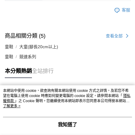
客服
商品相關分類 (5)
查看全部
童鞋
大童(腳長20cm以上)
童鞋
競速系列
本分類熱銷
全站排行
本網站中使用 cookie，欲查詢有關本網站使用 cookie 方式之詳情，及若您不希
熱門標籤
望在電腦上使用 cookie 時應如何變更電腦的 cookie 設定，請參閱本網站「
隱私
權條款
」之 Cookie 聲明。您繼續使用本網站即表示您同意本公司得按本網站使
用條款之 Cookie 聲明使用 cookie。
了解更多 >
我知道了