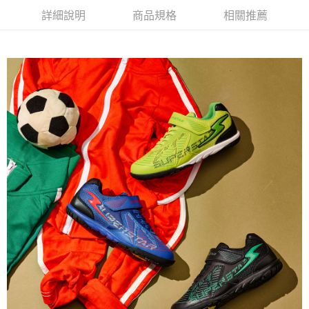
相關說明
詳細說明
商品規格
相關推薦
【關於「AFTEE先享後付」】
ATM付款
AFTEE先享後付是「在收到商品之後才付款」的支付方式。 讓您購物簡單
便利好安心！
１．簡單：不需註冊會員、不需綁卡、不需儲值。
運送方式
２．便利：只要手機號碼，簡訊認證，即可結帳。
３．安心：先確認商品／服務後，再付款。
全家取貨
每筆NT$80，滿NT$888(含以上)免運費
【「AFTEE先享後付」結帳流程】
１．於結帳方式選擇「AFTEE先享後付」後，將跳轉至「AFTEE先享後付」
萊爾富取貨
結帳頁面，進行簡訊認證並確認金額後，即可完成結帳。
２．訂單成立數日內，您將收到繳費通知簡訊。
每筆NT$80，滿NT$1,000(含以上)免運費
３．收到繳費通知簡訊後14天內，點擊此簡訊中的連結，可透過四大超商／
ATM／網路銀行／等多元方式進行付款，方視為交易完成。
7-11取貨
※ 請注意：結帳手續完成當下不需立刻繳費，但若您需要取消訂單，請聯絡
每筆NT$80，滿NT$1,000(含以上)免運費
購買商品的店家。未經商家同意取消之訂單仍視為有效，需透過AFTEE先享
後付繳納相關費用。
宅配
※ 交易是否成功請以「AFTEE先享後付 」之結帳頁面顯示為準，若有關於
是否繳費成功／繳費後需取消欲退款等相關疑問，請聯繫「AFTEE先享後付
每筆NT$80，滿NT$1,000(含以上)免運費
客戶支援中心」
https://netprotections.freshdesk.com/support/home
【注意事項】
１．透過由恩沛科技股份有限公司提供之「AFTEE先享後付」服務完成之交
易，需依本服務之必要範圍內提供個人資料，並將交易相關給付款項請求債
權轉讓予恩沛科技股份有限公司。