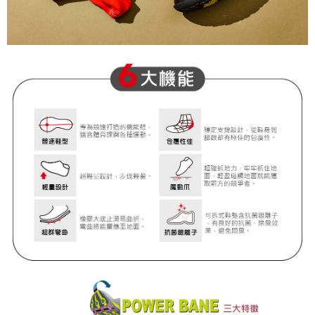
２．關於個人資料處理事宜，請瀏覽以下網址：
https://aftee.tw/terms/#terms3
３．未成年的使用者請事先徵得法定代理人或監護人之同意方可使用
「AFTEE先享後付」，若未經同意申辦者引起之損失，本公司不負相關責
任。
４．使用「AFTEE先享後付」時，將依據個別帳號之用戶狀況，依本公司即
時審查核予不同之上限額度；若仍有額度不足之情形，本公司將視審查結果
請求用戶進行身份認證。
５．嚴禁一人註冊多個帳號或使用他人資訊註冊。若發現惡意使用之情形，
恩沛科技股份有限公司將有權停止該用戶之使用額度並採取法律行動。