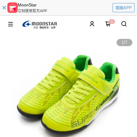
MoonStar
開啟APP
立刻使用官方APP
0
1
/
7