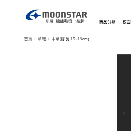
商品分類
校園
首頁
童鞋
中童(腳長 15~19cm)