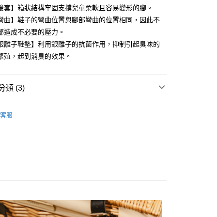
業儲蓄銀行
台北富邦商業銀行
業銀行
彰化商業銀行
後套】箱狀結構牢固支撐兒童柔軟且容易變形的腳。
庫商業銀行
第一商業銀行
華商業銀行
兆豐國際商業銀行
業儲蓄銀行
台北富邦商業銀行
彎曲】鞋子的彎曲位置與腳部彎曲的位置相同，因此不
業銀行
彰化商業銀行
小企業銀行
台中商業銀行
華商業銀行
兆豐國際商業銀行
業儲蓄銀行
台北富邦商業銀行
部造成不必要的壓力。
台灣）商業銀行
華泰商業銀行
小企業銀行
台中商業銀行
華商業銀行
兆豐國際商業銀行
業銀行
遠東國際商業銀行
+銀離子鞋墊】利用銀離子的抗菌作用，抑制引起臭味的
台灣）商業銀行
華泰商業銀行
小企業銀行
台中商業銀行
業銀行
永豐商業銀行
繁殖，起到消臭的效果。
業銀行
遠東國際商業銀行
台灣）商業銀行
華泰商業銀行
業銀行
星展（台灣）商業銀行
業銀行
永豐商業銀行
業銀行
遠東國際商業銀行
際商業銀行
中國信託商業銀行
業銀行
星展（台灣）商業銀行
業銀行
永豐商業銀行
天信用卡公司
y
類 (3)
際商業銀行
中國信託商業銀行
業銀行
星展（台灣）商業銀行
天信用卡公司
際商業銀行
中國信託商業銀行
(腳長 15~19cm)
天信用卡公司
客服
享後付
鞋系列
備涼品
FTEE先享後付」】
先享後付是「在收到商品之後才付款」的支付方式。 讓您購物簡單
心！
：不需註冊會員、不需綁卡、不需儲值。
：只要手機號碼，簡訊認證，即可結帳。
：先確認商品／服務後，再付款。
EE先享後付」結帳流程】
0，滿NT$888(含以上)免運費
方式選擇「AFTEE先享後付」後，將跳轉至「AFTEE先享後