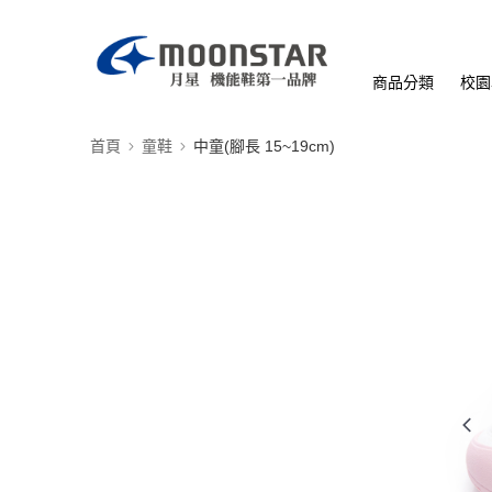
商品分類
校園
首頁
童鞋
中童(腳長 15~19cm)