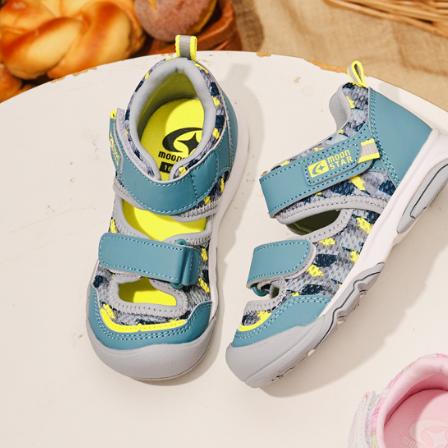
付」結帳
萊爾富取
２．訂單
３．收到繳
每筆NT$8
／ATM／
※ 請注意
7-11取貨
絡購買商品
先享後付
每筆NT$8
※ 交易是
是否繳費成
宅配
付客戶支
每筆NT$8
【注意事
１．透過由
交易，需
求債權轉
２．關於
https://aft
３．未成
「AFTE
任。
４．使用「
即時審查
結果請求
５．嚴禁
形，恩沛