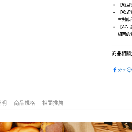
上海商
華南商
【箱型
合作金
LINE Pay
國泰世
上海商
【軟式
華南商
臺灣中
國泰世
Apple Pay
上海商
會對腳
匯豐（
臺灣中
國泰世
聯邦商
【AG
匯豐（
街口支付
臺灣中
元大商
細菌的
聯邦商
匯豐（
玉山商
悠遊付
元大商
聯邦商
台新國
玉山商
元大商
台灣樂
Google Pa
商品相關分
台新國
玉山商
台灣樂
台新國
全盈+PAY
童鞋
中童
台灣樂
分享
AFTEE先
童鞋
涼
相關說明
☀️夏日必
【關於「A
ATM付款
AFTEE
便利好安
１．簡單
說明
商品規格
相關推薦
２．便利
運送方式
３．安心
全家取貨
【「AFT
每筆NT$8
１．於結帳