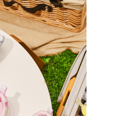
頁面，進行簡訊認證並確認金額後，即可完成結帳。
貨
成立數日內，您將收到繳費通知簡訊。
費通知簡訊後14天內，點擊此簡訊中的連結，可透過四大超商
0，滿NT$1,000(含以上)免運費
網路銀行／等多元方式進行付款，方視為交易完成。
：結帳手續完成當下不需立刻繳費，但若您需要取消訂單，請聯
的店家。未經商家同意取消之訂單仍視為有效，需透過AFTEE
繳納相關費用。
0，滿NT$1,000(含以上)免運費
否成功請以「AFTEE先享後付 」之結帳頁面顯示為準，若有關於
功／繳費後需取消欲退款等相關疑問，請聯繫「AFTEE先享後
援中心」
https://netprotections.freshdesk.com/support/home
0，滿NT$1,000(含以上)免運費
項】
恩沛科技股份有限公司提供之「AFTEE先享後付」服務完成之
依本服務之必要範圍內提供個人資料，並將交易相關給付款項請
讓予恩沛科技股份有限公司。
個人資料處理事宜，請瀏覽以下網址：
ee.tw/terms/#terms3
年的使用者請事先徵得法定代理人或監護人之同意方可使用
E先享後付」，若未經同意申辦者引起之損失，本公司不負相關責
AFTEE先享後付」時，將依據個別帳號之用戶狀況，依本公司
核予不同之上限額度；若仍有額度不足之情形，本公司將視審查
用戶進行身份認證。
一人註冊多個帳號或使用他人資訊註冊。若發現惡意使用之情
科技股份有限公司將有權停止該用戶之使用額度並採取法律行