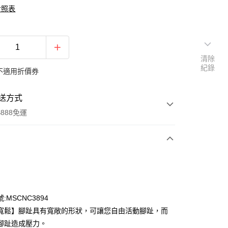
對照表
清除
紀錄
不適用折價券
送方式
888免運
次付款
期付款
0 利率 每期
NT$372
21家銀行
:MSCNC3894
0 利率 每期
NT$186
21家銀行
庫商業銀行
第一商業銀行
寬鬆】腳趾具有寬敞的形狀，可讓您自由活動腳趾，而
業銀行
彰化商業銀行
 0 利率 每期
NT$93
21家銀行
腳趾造成壓力。
庫商業銀行
第一商業銀行