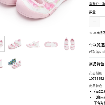
童鞋尺寸
數量
※ 本商品
付款與運
超取滿NT$
付款方式
商品特色
信用卡一
商品編號
10753852
信用卡分
商品特色
3 期 
商品型號
6 期 
合作金
【腳尖
華南商
12 期
不會對
合作金