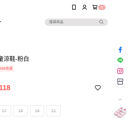
0
童涼鞋-粉白
888免運
118
17
18
19
21