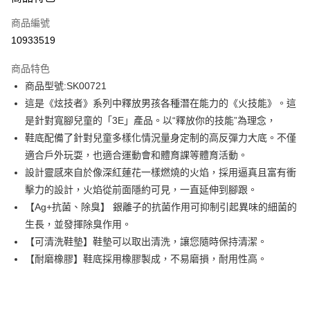
信用卡一次付款
商品編號
信用卡分期付款
10933519
3 期 0 利率 每期
NT$684
21家銀行
商品特色
6 期 0 利率 每期
NT$342
21家銀行
合作金庫商業銀行
第一商業銀行
商品型號:SK00721
華南商業銀行
彰化商業銀行
12 期 0 利率 每期
NT$171
21家銀行
合作金庫商業銀行
第一商業銀行
這是《炫技者》系列中釋放男孩各種潛在能力的《火技能》。這
上海商業儲蓄銀行
台北富邦商業銀行
華南商業銀行
彰化商業銀行
合作金庫商業銀行
第一商業銀行
LINE Pay
國泰世華商業銀行
兆豐國際商業銀行
是針對寬腳兒童的「3E」產品。以“釋放你的技能”為理念，
上海商業儲蓄銀行
台北富邦商業銀行
華南商業銀行
彰化商業銀行
臺灣中小企業銀行
台中商業銀行
鞋底配備了針對兒童多樣化情況量身定制的高反彈力大底。不僅
國泰世華商業銀行
兆豐國際商業銀行
Apple Pay
上海商業儲蓄銀行
台北富邦商業銀行
匯豐（台灣）商業銀行
華泰商業銀行
臺灣中小企業銀行
台中商業銀行
適合戶外玩耍，也適合運動會和體育課等體育活動。
國泰世華商業銀行
兆豐國際商業銀行
聯邦商業銀行
遠東國際商業銀行
匯豐（台灣）商業銀行
華泰商業銀行
街口支付
設計靈感來自於像深紅蓮花一樣燃燒的火焰，採用逼真且富有衝
臺灣中小企業銀行
台中商業銀行
元大商業銀行
永豐商業銀行
聯邦商業銀行
遠東國際商業銀行
匯豐（台灣）商業銀行
華泰商業銀行
擊力的設計，火焰從前面隱約可見，一直延伸到腳跟。
玉山商業銀行
星展（台灣）商業銀行
悠遊付
元大商業銀行
永豐商業銀行
聯邦商業銀行
遠東國際商業銀行
【Ag+抗菌、除臭】 銀離子的抗菌作用可抑制引起異味的細菌的
台新國際商業銀行
中國信託商業銀行
玉山商業銀行
星展（台灣）商業銀行
元大商業銀行
永豐商業銀行
台灣樂天信用卡公司
Google Pay
生長，並發揮除臭作用。
台新國際商業銀行
中國信託商業銀行
玉山商業銀行
星展（台灣）商業銀行
【可清洗鞋墊】鞋墊可以取出清洗，讓您隨時保持清潔。
台灣樂天信用卡公司
台新國際商業銀行
中國信託商業銀行
全盈+PAY
【耐磨橡膠】鞋底採用橡膠製成，不易磨損，耐用性高。
台灣樂天信用卡公司
AFTEE先享後付
相關說明
【關於「AFTEE先享後付」】