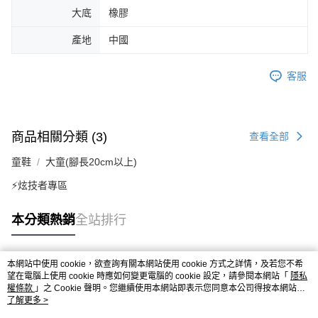
大底
橡膠
產地
中國
客服
商品相關分類 (3)
查看全部
童鞋
大童(腳長20cm以上)
⚡炫技者專區
本分類熱銷
全站排行
本網站中使用 cookie，欲查詢有關本網站使用 cookie 方式之詳情，及若您不希
熱門標籤
望在電腦上使用 cookie 時應如何變更電腦的 cookie 設定，請參閱本網站「
隱私
權條款
」之 Cookie 聲明。您繼續使用本網站即表示您同意本公司得按本網站使
用條款之 Cookie 聲明使用 cookie。
了解更多 >