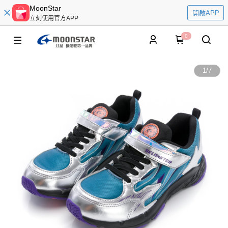
MoonStar
開啟APP
立刻使用官方APP
0
1
/
7