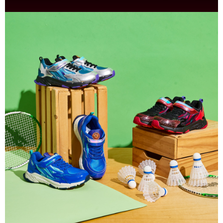
３．未成年的使用者請事先徵得法定代理人或監護人之同意方可使用
「AFTEE先享後付」，若未經同意申辦者引起之損失，本公司不負相關責
任。
４．使用「AFTEE先享後付」時，將依據個別帳號之用戶狀況，依本公司即
時審查核予不同之上限額度；若仍有額度不足之情形，本公司將視審查結果
請求用戶進行身份認證。
５．嚴禁一人註冊多個帳號或使用他人資訊註冊。若發現惡意使用之情形，
恩沛科技股份有限公司將有權停止該用戶之使用額度並採取法律行動。