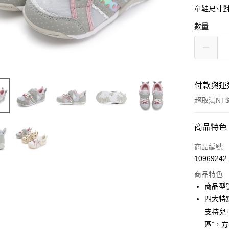
童鞋尺寸
數量
付款與運
超取滿NT$
付款方式
商品特色
信用卡一
商品編號
10969242
信用卡分
商品特色
3 期 
商品型號
6 期 
合作金
四大特
華南商
12 期
支持兒
合作金
上海商
華南商
區”，
合作金