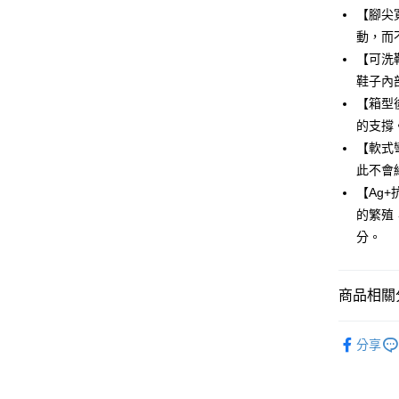
LINE Pay
國泰世
上海商
【腳尖
華南商
臺灣中
國泰世
Apple Pay
上海商
動，而
匯豐（
臺灣中
國泰世
聯邦商
【可洗
匯豐（
街口支付
臺灣中
元大商
鞋子內
聯邦商
匯豐（
玉山商
悠遊付
元大商
【箱型
聯邦商
台新國
玉山商
的支撐
元大商
台灣樂
Google Pa
台新國
玉山商
【軟式
台灣樂
台新國
全盈+PAY
此不會
台灣樂
【Ag
AFTEE先
的繁殖
相關說明
分。
【關於「A
ATM付款
AFTEE
便利好安
１．簡單
商品相關分
２．便利
運送方式
３．安心
童鞋
中童
全家取貨
分享
【「AFT
每筆NT$8
１．於結帳
付」結帳
萊爾富取
２．訂單