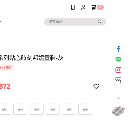
0
系列點心時刻邦妮童鞋-灰
888免運
872
16
17
18
19
20
21