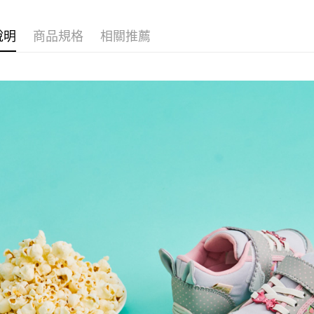
３．收到繳
每筆NT$8
／ATM／
說明
商品規格
相關推薦
※ 請注意
7-11取貨
絡購買商品
先享後付
每筆NT$8
※ 交易是
是否繳費成
宅配
付客戶支
每筆NT$8
【注意事
１．透過由
交易，需
求債權轉
２．關於
https://aft
３．未成
「AFTE
任。
４．使用「
即時審查
結果請求
５．嚴禁
形，恩沛
動。