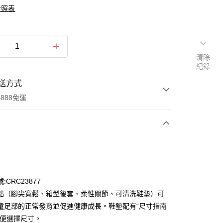
對照表
清除
紀錄
送方式
888免運
次付款
期付款
0 利率 每期
NT$624
21家銀行
:CRC23877
0 利率 每期
NT$312
21家銀行
庫商業銀行
第一商業銀行
點（腳尖寬鬆、箱型後套、柔性關節、可清洗鞋墊）可
業銀行
彰化商業銀行
 0 利率 每期
NT$156
21家銀行
童足部的正常發育並促進健康成長。鞋墊配有“尺寸指南
庫商業銀行
第一商業銀行
業儲蓄銀行
台北富邦商業銀行
業銀行
彰化商業銀行
方便選擇尺寸。
庫商業銀行
第一商業銀行