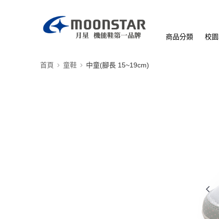
商品分類
校園
首頁
童鞋
中童(腳長 15~19cm)