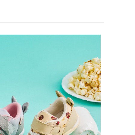
費通知簡訊後14天內，點擊此簡訊中的連結，可透過四大超商
0，滿NT$1,000(含以上)免運費
網路銀行／等多元方式進行付款，方視為交易完成。
：結帳手續完成當下不需立刻繳費，但若您需要取消訂單，請聯
的店家。未經商家同意取消之訂單仍視為有效，需透過AFTEE
繳納相關費用。
0，滿NT$1,000(含以上)免運費
否成功請以「AFTEE先享後付 」之結帳頁面顯示為準，若有關於
功／繳費後需取消欲退款等相關疑問，請聯繫「AFTEE先享後
援中心」
https://netprotections.freshdesk.com/support/home
0，滿NT$1,000(含以上)免運費
項】
恩沛科技股份有限公司提供之「AFTEE先享後付」服務完成之
依本服務之必要範圍內提供個人資料，並將交易相關給付款項請
讓予恩沛科技股份有限公司。
個人資料處理事宜，請瀏覽以下網址：
ee.tw/terms/#terms3
年的使用者請事先徵得法定代理人或監護人之同意方可使用
E先享後付」，若未經同意申辦者引起之損失，本公司不負相關責
AFTEE先享後付」時，將依據個別帳號之用戶狀況，依本公司
核予不同之上限額度；若仍有額度不足之情形，本公司將視審查
用戶進行身份認證。
一人註冊多個帳號或使用他人資訊註冊。若發現惡意使用之情
科技股份有限公司將有權停止該用戶之使用額度並採取法律行