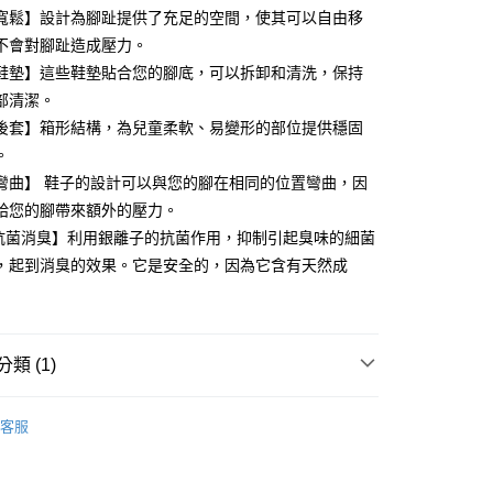
華商業銀行
兆豐國際商業銀行
業儲蓄銀行
台北富邦商業銀行
寬鬆】設計為腳趾提供了充足的空間，使其可以自由移
業銀行
彰化商業銀行
小企業銀行
台中商業銀行
華商業銀行
兆豐國際商業銀行
業儲蓄銀行
台北富邦商業銀行
不會對腳趾造成壓力。
台灣）商業銀行
華泰商業銀行
小企業銀行
台中商業銀行
華商業銀行
兆豐國際商業銀行
業銀行
遠東國際商業銀行
鞋墊】這些鞋墊貼合您的腳底，可以拆卸和清洗，保持
台灣）商業銀行
華泰商業銀行
小企業銀行
台中商業銀行
業銀行
永豐商業銀行
部清潔。
業銀行
遠東國際商業銀行
台灣）商業銀行
華泰商業銀行
業銀行
星展（台灣）商業銀行
業銀行
永豐商業銀行
後套】箱形結構，為兒童柔軟、易變形的部位提供穩固
業銀行
遠東國際商業銀行
際商業銀行
中國信託商業銀行
業銀行
星展（台灣）商業銀行
。
業銀行
永豐商業銀行
天信用卡公司
y
際商業銀行
中國信託商業銀行
業銀行
星展（台灣）商業銀行
彎曲】 鞋子的設計可以與您的腳在相同的位置彎曲，因
天信用卡公司
際商業銀行
中國信託商業銀行
給您的腳帶來額外的壓力。
天信用卡公司
+抗菌消臭】利用銀離子的抗菌作用，抑制引起臭味的細菌
享後付
，起到消臭的效果。它是安全的，因為它含有天然成
FTEE先享後付」】
先享後付是「在收到商品之後才付款」的支付方式。 讓您購物簡單
心！
：不需註冊會員、不需綁卡、不需儲值。
類 (1)
：只要手機號碼，簡訊認證，即可結帳。
：先確認商品／服務後，再付款。
(腳長 15~19cm)
客服
EE先享後付」結帳流程】
0，滿NT$888(含以上)免運費
方式選擇「AFTEE先享後付」後，將跳轉至「AFTEE先享後
頁面，進行簡訊認證並確認金額後，即可完成結帳。
貨
成立數日內，您將收到繳費通知簡訊。