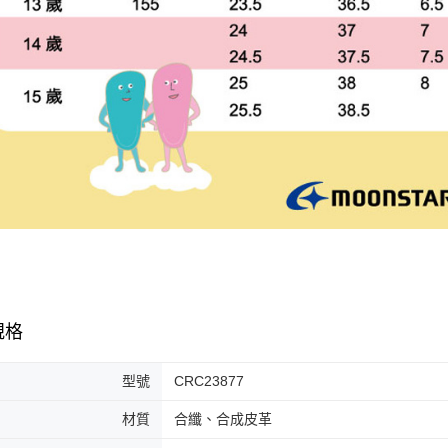
規格
型號
CRC23877
材質
合纖、合成皮革