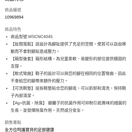
信用卡一次付款
商品編號
信用卡分期付款
10969894
3 期 0 利率 每期
NT$654
21家銀行
商品特色
6 期 0 利率 每期
NT$327
21家銀行
合作金庫商業銀行
第一商業銀行
商品型號:MSCNC4045
華南商業銀行
彰化商業銀行
12 期 0 利率 每期
NT$163
21家銀行
合作金庫商業銀行
第一商業銀行
【趾間寬鬆】該設計為腳趾提供了充足的空間，使其可以自由移
上海商業儲蓄銀行
台北富邦商業銀行
華南商業銀行
彰化商業銀行
合作金庫商業銀行
第一商業銀行
LINE Pay
國泰世華商業銀行
兆豐國際商業銀行
動而不會對腳趾造成壓力。
上海商業儲蓄銀行
台北富邦商業銀行
華南商業銀行
彰化商業銀行
臺灣中小企業銀行
台中商業銀行
【箱型後套】箱形結構，為兒童柔軟、易變形的部位提供穩固的
國泰世華商業銀行
兆豐國際商業銀行
Apple Pay
上海商業儲蓄銀行
台北富邦商業銀行
匯豐（台灣）商業銀行
華泰商業銀行
臺灣中小企業銀行
台中商業銀行
支撐。
國泰世華商業銀行
兆豐國際商業銀行
聯邦商業銀行
遠東國際商業銀行
匯豐（台灣）商業銀行
華泰商業銀行
街口支付
【軟式彎曲】鞋子的設計可以與您的腳在相同的位置彎曲，因此
臺灣中小企業銀行
台中商業銀行
元大商業銀行
永豐商業銀行
聯邦商業銀行
遠東國際商業銀行
匯豐（台灣）商業銀行
華泰商業銀行
不會給您的腳帶來額外的壓力。
玉山商業銀行
星展（台灣）商業銀行
悠遊付
元大商業銀行
永豐商業銀行
聯邦商業銀行
遠東國際商業銀行
【可洗鞋墊】這些鞋墊貼合您的腳底，可以拆卸和清洗，保持鞋
台新國際商業銀行
中國信託商業銀行
玉山商業銀行
星展（台灣）商業銀行
元大商業銀行
永豐商業銀行
台灣樂天信用卡公司
Google Pay
子內部清潔。
台新國際商業銀行
中國信託商業銀行
玉山商業銀行
星展（台灣）商業銀行
【Ag+抗菌、除臭】 銀離子的抗菌作用可抑制引起異味的細菌的
台灣樂天信用卡公司
台新國際商業銀行
中國信託商業銀行
全盈+PAY
生長，並發揮除臭作用。天然成分安全。
台灣樂天信用卡公司
AFTEE先享後付
銷售重點
相關說明
全方位呵護寶貝的足部健康
【關於「AFTEE先享後付」】