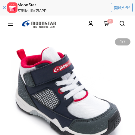
MoonStar
開啟APP
立刻使用官方APP
0
1
/
7