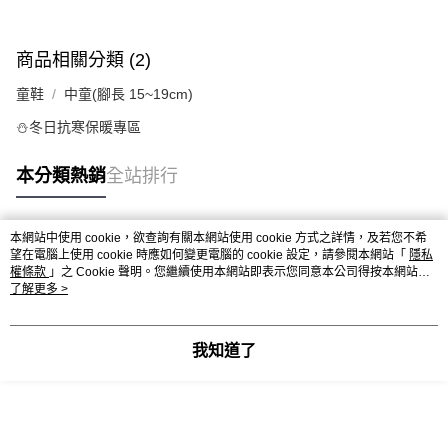
商品相關分類 (2)
童鞋
中童(腳長 15~19cm)
⛄冬日抗寒保暖專區
本分類熱銷
全站排行
本網站中使用 cookie，欲查詢有關本網站使用 cookie 方式之詳情，及若您不希
熱門標籤
望在電腦上使用 cookie 時應如何變更電腦的 cookie 設定，請參閱本網站「
隱私
權條款
」之 Cookie 聲明。您繼續使用本網站即表示您同意本公司得按本網站使
用條款之 Cookie 聲明使用 cookie。
了解更多 >
我知道了