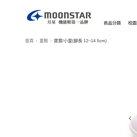
商品分類
校園
首頁
童鞋
寶寶/小童(腳長 12~14.5cm)