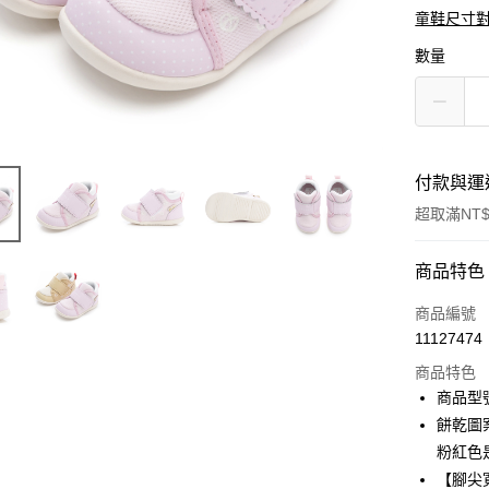
童鞋尺寸
數量
付款與運
超取滿NT$
付款方式
商品特色
信用卡一
商品編號
11127474
信用卡分
商品特色
3 期 
商品型號
6 期 
合作金
餅乾圖
華南商
12 期
粉紅色
合作金
上海商
華南商
【腳尖
合作金