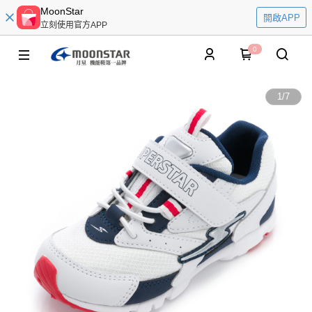
MoonStar
開啟APP
立刻使用官方APP
0
1
/
7