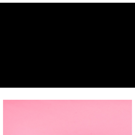
３．未成年的使用者請事先徵得法定代理人或監護人之同意方可使用
「AFTEE先享後付」，若未經同意申辦者引起之損失，本公司不負相關責
任。
４．使用「AFTEE先享後付」時，將依據個別帳號之用戶狀況，依本公司即
時審查核予不同之上限額度；若仍有額度不足之情形，本公司將視審查結果
請求用戶進行身份認證。
５．嚴禁一人註冊多個帳號或使用他人資訊註冊。若發現惡意使用之情形，
恩沛科技股份有限公司將有權停止該用戶之使用額度並採取法律行動。