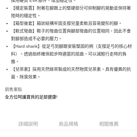
採用硬質 EVA 部件，增加穩定性。
ATM付款
AFTEE先享後付是「在收到商品之後才付款」的支付方式。 讓您購物簡單
【穩定裝置】附著在腳跟上的堅硬部分可抑制腳的晃動並保持著
便利好安心！
１．簡單：不需註冊會員、不需綁卡、不需儲值。
陸時的穩定性。
運送方式
２．便利：只要手機號碼，簡訊認證，即可結帳。
【箱型後套】箱狀結構牢固支撐兒童柔軟且容易變形的腳。
３．安心：先確認商品／服務後，再付款。
全家取貨
【軟式彎曲】鞋子的彎曲位置與腳部彎曲的位置相同，因此不會
每筆NT$80，滿NT$888(含以上)免運費
【「AFTEE先享後付」結帳流程】
對腳部造成不必要的壓力。
１．於結帳方式選擇「AFTEE先享後付」後，將跳轉至「AFTEE先享後付」
【Hard shank】從足弓到腳跟安裝堅固的柄（支撐足弓的核心材
萊爾富取貨
結帳頁面，進行簡訊認證並確認金額後，即可完成結帳。
２．訂單成立數日內，您將收到繳費通知簡訊。
料）。透過始終確保起步時適當的屈曲，可以減輕行走時的負
每筆NT$80，滿NT$1,000(含以上)免運費
３．收到繳費通知簡訊後14天內，點擊此簡訊中的連結，可透過四大超商／
擔。
ATM／網路銀行／等多元方式進行付款，方視為交易完成。
7-11取貨
【兒茶素】採用天然綠茶製成的天然物質兒茶素，具有優異的抗
※ 請注意：結帳手續完成當下不需立刻繳費，但若您需要取消訂單，請聯絡
每筆NT$80，滿NT$1,000(含以上)免運費
購買商品的店家。未經商家同意取消之訂單仍視為有效，需透過AFTEE先享
菌、除臭效果。
後付繳納相關費用。
宅配
※ 交易是否成功請以「AFTEE先享後付 」之結帳頁面顯示為準，若有關於
銷售重點
是否繳費成功／繳費後需取消欲退款等相關疑問，請聯繫「AFTEE先享後付
每筆NT$80，滿NT$1,000(含以上)免運費
全方位呵護寶貝的足部健康!
客戶支援中心」
https://netprotections.freshdesk.com/support/home
【注意事項】
１．透過由恩沛科技股份有限公司提供之「AFTEE先享後付」服務完成之交
易，需依本服務之必要範圍內提供個人資料，並將交易相關給付款項請求債
詳細說明
商品規格
相關推薦
權轉讓予恩沛科技股份有限公司。
２．關於個人資料處理事宜，請瀏覽以下網址：
https://aftee.tw/terms/#terms3