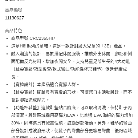
信用卡一次付款
商品編號
信用卡分期付款
11130627
3 期 0 利率 每期
NT$624
21家銀行
商品特色
6 期 0 利率 每期
NT$312
21家銀行
合作金庫商業銀行
第一商業銀行
商品型號:CRC2355HI7
華南商業銀行
彰化商業銀行
12 期 0 利率 每期
NT$156
21家銀行
合作金庫商業銀行
第一商業銀行
這是HI!!系列的童鞋，這是一款針對廣大兒童的「3E」產品。
上海商業儲蓄銀行
台北富邦商業銀行
華南商業銀行
彰化商業銀行
合作金庫商業銀行
第一商業銀行
LINE Pay
國泰世華商業銀行
兆豐國際商業銀行
融入潮流的設計。易於搭配休閒服裝，推薦外出休閒。腳趾和側
上海商業儲蓄銀行
台北富邦商業銀行
華南商業銀行
彰化商業銀行
臺灣中小企業銀行
台中商業銀行
面配備反光材料，增加夜間安全。支持兒童足部生長的4大功能
國泰世華商業銀行
兆豐國際商業銀行
Apple Pay
上海商業儲蓄銀行
台北富邦商業銀行
匯豐（台灣）商業銀行
華泰商業銀行
臺灣中小企業銀行
台中商業銀行
（趾尖寬鬆/箱型後套/軟式彎曲/功能性杯形鞋墊）促進健康成
國泰世華商業銀行
兆豐國際商業銀行
聯邦商業銀行
遠東國際商業銀行
匯豐（台灣）商業銀行
華泰商業銀行
街口支付
長。
臺灣中小企業銀行
台中商業銀行
元大商業銀行
永豐商業銀行
聯邦商業銀行
遠東國際商業銀行
匯豐（台灣）商業銀行
華泰商業銀行
【寬楦設計】本產品適合寬腳人群。
玉山商業銀行
星展（台灣）商業銀行
悠遊付
元大商業銀行
永豐商業銀行
聯邦商業銀行
遠東國際商業銀行
【趾尖寬鬆】腳趾具有寬敞的形狀，可讓您自由活動腳趾，而不
台新國際商業銀行
中國信託商業銀行
玉山商業銀行
星展（台灣）商業銀行
元大商業銀行
永豐商業銀行
台灣樂天信用卡公司
Google Pay
會對腳趾造成壓力。
台新國際商業銀行
中國信託商業銀行
玉山商業銀行
星展（台灣）商業銀行
【功能杯鞋墊】這款鞋墊貼合腳底，可以取出清洗，保持鞋子內
台灣樂天信用卡公司
台新國際商業銀行
中國信託商業銀行
全盈+PAY
部清潔。腳趾區域採用高彈力EVA，比普通 EVA 海綿的彈力增加
台灣樂天信用卡公司
AFTEE先享後付
30%，同時還具有減震性能，鼓勵足部活動。另外，鞋墊的彎曲
相關說明
部分設計成波浪形狀，使鞋子的彎曲部分更容易彎曲。後跟區域
【關於「AFTEE先享後付」】