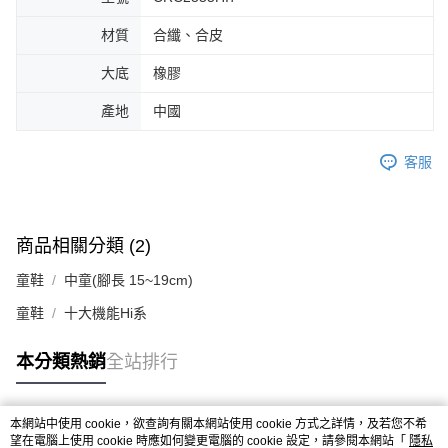
材質
合纖、合皮
大底
橡膠
產地
中國
客服
商品相關分類 (2)
童鞋
中童(腳長 15~19cm)
童鞋
十大機能Hi系
本分類熱銷
全站排行
本網站中使用 cookie，欲查詢有關本網站使用 cookie 方式之詳情，及若您不希
熱門標籤
望在電腦上使用 cookie 時應如何變更電腦的 cookie 設定，請參閱本網站「
隱私