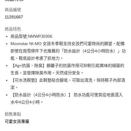
信用卡一次付款
商品編號
信用卡分期付款
11291667
3 期 0 利率 每期
NT$984
21家銀行
商品特色
6 期 0 利率 每期
NT$492
21家銀行
合作金庫商業銀行
第一商業銀行
商品型號:NMWPJ0306
華南商業銀行
彰化商業銀行
12 期 0 利率 每期
NT$246
21家銀行
合作金庫商業銀行
第一商業銀行
Moonstar NI-MO 女孩冬季鞋支持女孩們可愛時尚的願望。配備
上海商業儲蓄銀行
台北富邦商業銀行
華南商業銀行
彰化商業銀行
合作金庫商業銀行
第一商業銀行
LINE Pay
國泰世華商業銀行
兆豐國際商業銀行
即使在雨雪條件下也推薦的「防水設計（4公分4小時防水）」功
上海商業儲蓄銀行
台北富邦商業銀行
華南商業銀行
彰化商業銀行
臺灣中小企業銀行
台中商業銀行
能，鞋底設計考慮了抓地力。
國泰世華商業銀行
兆豐國際商業銀行
Apple Pay
上海商業儲蓄銀行
台北富邦商業銀行
匯豐（台灣）商業銀行
華泰商業銀行
臺灣中小企業銀行
台中商業銀行
【Ag+抗菌、除臭】銀離子的抗菌作用可抑制引起異味的細菌的
國泰世華商業銀行
兆豐國際商業銀行
聯邦商業銀行
遠東國際商業銀行
匯豐（台灣）商業銀行
華泰商業銀行
街口支付
生長，並發揮除臭作用。天然成分安全。
臺灣中小企業銀行
台中商業銀行
元大商業銀行
永豐商業銀行
聯邦商業銀行
遠東國際商業銀行
匯豐（台灣）商業銀行
華泰商業銀行
【可水洗鞋墊】此鞋墊貼合腳底，可取出清洗，保持鞋子內部清
玉山商業銀行
星展（台灣）商業銀行
悠遊付
元大商業銀行
永豐商業銀行
聯邦商業銀行
遠東國際商業銀行
潔。
台新國際商業銀行
中國信託商業銀行
玉山商業銀行
星展（台灣）商業銀行
元大商業銀行
永豐商業銀行
台灣樂天信用卡公司
Google Pay
【防水設計（4公分4小時防水）】 防水功能可使其從地面浸入
台新國際商業銀行
中國信託商業銀行
玉山商業銀行
星展（台灣）商業銀行
水中4公分4小時。
台灣樂天信用卡公司
台新國際商業銀行
中國信託商業銀行
全盈+PAY
台灣樂天信用卡公司
銷售重點
AFTEE先享後付
可愛女孩專屬
相關說明
【關於「AFTEE先享後付」】