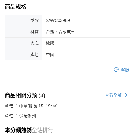
商品規格
型號
SAWC039E9
材質
合纖、合成皮革
大底
橡膠
產地
中國
客服
商品相關分類 (4)
查看全部
童鞋
中童(腳長 15~19cm)
童鞋
保暖系列
本分類熱銷
全站排行