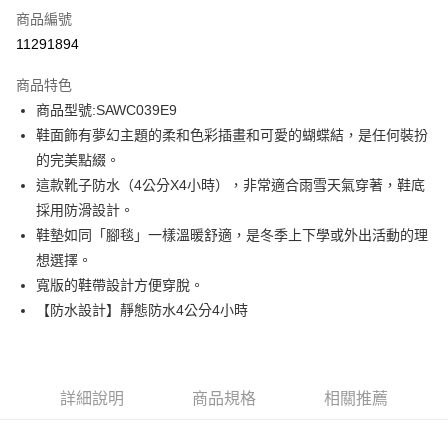
商品編號
信用卡分期付款
11291894
3 期 0 利率 每期
NT$993
21家銀行
商品特色
6 期 0 利率 每期
NT$496
21家銀行
合作金庫商業銀行
第一商業銀行
商品型號:SAWC039E9
華南商業銀行
彰化商業銀行
12 期 0 利率 每期
NT$248
21家銀行
合作金庫商業銀行
第一商業銀行
鞋面飾有夢幻主題的柔和色彩插畫和可愛的蝴蝶結，是任何裝扮
上海商業儲蓄銀行
台北富邦商業銀行
華南商業銀行
彰化商業銀行
合作金庫商業銀行
第一商業銀行
LINE Pay
國泰世華商業銀行
兆豐國際商業銀行
的完美點綴。
上海商業儲蓄銀行
台北富邦商業銀行
華南商業銀行
彰化商業銀行
臺灣中小企業銀行
台中商業銀行
這款靴子防水（4公分X4小時），非常適合雨雪天氣穿著，鞋底
國泰世華商業銀行
兆豐國際商業銀行
Apple Pay
上海商業儲蓄銀行
台北富邦商業銀行
匯豐（台灣）商業銀行
華泰商業銀行
臺灣中小企業銀行
台中商業銀行
採用防滑設計。
國泰世華商業銀行
兆豐國際商業銀行
聯邦商業銀行
遠東國際商業銀行
匯豐（台灣）商業銀行
華泰商業銀行
街口支付
鞋墊如同「腳毯」一樣溫暖舒適，是冬季上下學或外出活動的理
臺灣中小企業銀行
台中商業銀行
元大商業銀行
永豐商業銀行
聯邦商業銀行
遠東國際商業銀行
匯豐（台灣）商業銀行
華泰商業銀行
想選擇。
玉山商業銀行
星展（台灣）商業銀行
悠遊付
元大商業銀行
永豐商業銀行
聯邦商業銀行
遠東國際商業銀行
寬版的鞋帶設計方便穿脫。
台新國際商業銀行
中國信託商業銀行
玉山商業銀行
星展（台灣）商業銀行
元大商業銀行
永豐商業銀行
台灣樂天信用卡公司
Google Pay
【防水設計】靜態防水4公分4小時
台新國際商業銀行
中國信託商業銀行
玉山商業銀行
星展（台灣）商業銀行
台灣樂天信用卡公司
台新國際商業銀行
中國信託商業銀行
全盈+PAY
台灣樂天信用卡公司
AFTEE先享後付
詳細說明
商品規格
相關推薦
相關說明
【關於「AFTEE先享後付」】
ATM付款
AFTEE先享後付是「在收到商品之後才付款」的支付方式。 讓您購物簡單