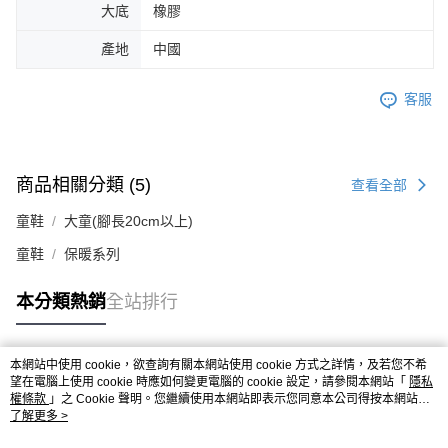
大底
橡膠
產地
中國
客服
商品相關分類 (5)
查看全部
童鞋
大童(腳長20cm以上)
童鞋
保暖系列
本分類熱銷
全站排行
本網站中使用 cookie，欲查詢有關本網站使用 cookie 方式之詳情，及若您不希
熱門標籤
望在電腦上使用 cookie 時應如何變更電腦的 cookie 設定，請參閱本網站「
隱私
權條款
」之 Cookie 聲明。您繼續使用本網站即表示您同意本公司得按本網站使
用條款之 Cookie 聲明使用 cookie。
了解更多 >