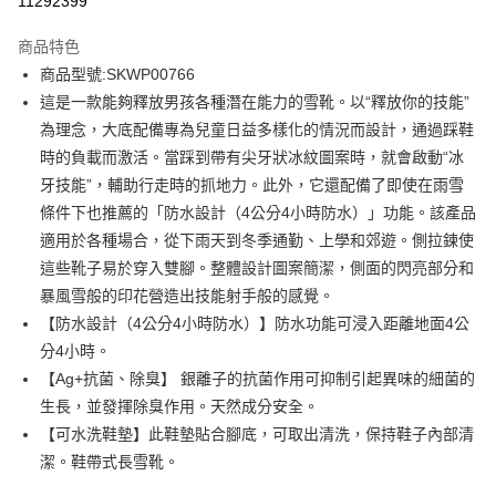
11292399
3 期 0 利率 每期
NT$984
21家銀行
商品特色
6 期 0 利率 每期
NT$492
21家銀行
合作金庫商業銀行
第一商業銀行
商品型號:SKWP00766
華南商業銀行
彰化商業銀行
12 期 0 利率 每期
NT$246
21家銀行
合作金庫商業銀行
第一商業銀行
這是一款能夠釋放男孩各種潛在能力的雪靴。以“釋放你的技能”
上海商業儲蓄銀行
台北富邦商業銀行
華南商業銀行
彰化商業銀行
合作金庫商業銀行
第一商業銀行
LINE Pay
國泰世華商業銀行
兆豐國際商業銀行
為理念，大底配備專為兒童日益多樣化的情況而設計，通過踩鞋
上海商業儲蓄銀行
台北富邦商業銀行
華南商業銀行
彰化商業銀行
臺灣中小企業銀行
台中商業銀行
時的負載而激活。當踩到帶有尖牙狀冰紋圖案時，就會啟動“冰
國泰世華商業銀行
兆豐國際商業銀行
Apple Pay
上海商業儲蓄銀行
台北富邦商業銀行
匯豐（台灣）商業銀行
華泰商業銀行
臺灣中小企業銀行
台中商業銀行
牙技能”，輔助行走時的抓地力。此外，它還配備了即使在雨雪
國泰世華商業銀行
兆豐國際商業銀行
聯邦商業銀行
遠東國際商業銀行
匯豐（台灣）商業銀行
華泰商業銀行
街口支付
條件下也推薦的「防水設計（4公分4小時防水）」功能。該產品
臺灣中小企業銀行
台中商業銀行
元大商業銀行
永豐商業銀行
聯邦商業銀行
遠東國際商業銀行
匯豐（台灣）商業銀行
華泰商業銀行
適用於各種場合，從下雨天到冬季通勤、上學和郊遊。側拉鍊使
玉山商業銀行
星展（台灣）商業銀行
悠遊付
元大商業銀行
永豐商業銀行
聯邦商業銀行
遠東國際商業銀行
這些靴子易於穿入雙腳。整體設計圖案簡潔，側面的閃亮部分和
台新國際商業銀行
中國信託商業銀行
玉山商業銀行
星展（台灣）商業銀行
元大商業銀行
永豐商業銀行
台灣樂天信用卡公司
Google Pay
暴風雪般的印花營造出技能射手般的感覺。
台新國際商業銀行
中國信託商業銀行
玉山商業銀行
星展（台灣）商業銀行
【防水設計（4公分4小時防水）】防水功能可浸入距離地面4公
台灣樂天信用卡公司
台新國際商業銀行
中國信託商業銀行
全盈+PAY
分4小時。
台灣樂天信用卡公司
AFTEE先享後付
【Ag+抗菌、除臭】 銀離子的抗菌作用可抑制引起異味的細菌的
相關說明
生長，並發揮除臭作用。天然成分安全。
【關於「AFTEE先享後付」】
【可水洗鞋墊】此鞋墊貼合腳底，可取出清洗，保持鞋子內部清
ATM付款
AFTEE先享後付是「在收到商品之後才付款」的支付方式。 讓您購物簡單
潔。鞋帶式長雪靴。
便利好安心！
１．簡單：不需註冊會員、不需綁卡、不需儲值。