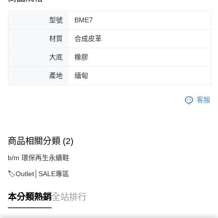
型號
BME7
材質
合成皮革
大底
橡膠
產地
緬甸
客服
商品相關分類 (2)
b/m 環保再生永續鞋
🏷️Outlet│SALE專區
本分類熱銷
全站排行