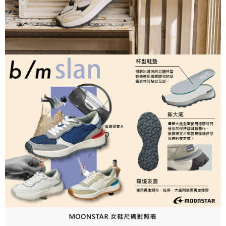
３．未成年的使用者請事先徵得法定代理人或監護人之同意方可使用
「AFTEE先享後付」，若未經同意申辦者引起之損失，本公司不負相關責
任。
４．使用「AFTEE先享後付」時，將依據個別帳號之用戶狀況，依本公司即
時審查核予不同之上限額度；若仍有額度不足之情形，本公司將視審查結果
請求用戶進行身份認證。
５．嚴禁一人註冊多個帳號或使用他人資訊註冊。若發現惡意使用之情形，
恩沛科技股份有限公司將有權停止該用戶之使用額度並採取法律行動。