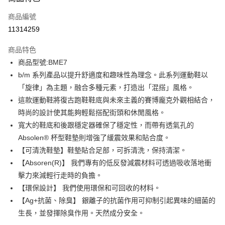
信用卡一次付款
商品編號
信用卡分期付款
11314259
3 期 0 利率 每期
NT$993
21家銀行
商品特色
6 期 0 利率 每期
NT$496
21家銀行
合作金庫商業銀行
第一商業銀行
商品型號:BME7
華南商業銀行
彰化商業銀行
12 期 0 利率 每期
NT$248
21家銀行
合作金庫商業銀行
第一商業銀行
b/m 系列產品以提升舒適度和趣味性為理念。此系列運動鞋以
上海商業儲蓄銀行
台北富邦商業銀行
華南商業銀行
彰化商業銀行
合作金庫商業銀行
第一商業銀行
LINE Pay
國泰世華商業銀行
兆豐國際商業銀行
「旋律」為主題，融合多種元素，打造出「混搭」風格。
上海商業儲蓄銀行
台北富邦商業銀行
華南商業銀行
彰化商業銀行
臺灣中小企業銀行
台中商業銀行
這款運動鞋將復古跑鞋鞋底與未來主義的賽博龐克外觀相結合，
國泰世華商業銀行
兆豐國際商業銀行
Apple Pay
上海商業儲蓄銀行
台北富邦商業銀行
匯豐（台灣）商業銀行
華泰商業銀行
臺灣中小企業銀行
台中商業銀行
時尚的設計使其能夠輕鬆搭配街頭和休閒風格。
國泰世華商業銀行
兆豐國際商業銀行
聯邦商業銀行
遠東國際商業銀行
匯豐（台灣）商業銀行
華泰商業銀行
街口支付
寬大的鞋底和後跟穩定器確保了穩定性，而帶有透氣孔的
臺灣中小企業銀行
台中商業銀行
元大商業銀行
永豐商業銀行
聯邦商業銀行
遠東國際商業銀行
匯豐（台灣）商業銀行
華泰商業銀行
Absolen® 杯型鞋墊則增強了緩震效果和貼合度。
玉山商業銀行
星展（台灣）商業銀行
悠遊付
元大商業銀行
永豐商業銀行
聯邦商業銀行
遠東國際商業銀行
【可清洗鞋墊】鞋墊貼合足部，可拆清洗，保持清潔。
台新國際商業銀行
中國信託商業銀行
玉山商業銀行
星展（台灣）商業銀行
元大商業銀行
永豐商業銀行
台灣樂天信用卡公司
Google Pay
【Absoren(R)】 我們專有的低反發減震材料可透過吸收落地衝
台新國際商業銀行
中國信託商業銀行
玉山商業銀行
星展（台灣）商業銀行
擊力來減輕行走時的負擔。
台灣樂天信用卡公司
台新國際商業銀行
中國信託商業銀行
全盈+PAY
【環保設計】 我們使用環保和可回收的材料。
台灣樂天信用卡公司
AFTEE先享後付
【Ag+抗菌、除臭】 銀離子的抗菌作用可抑制引起異味的細菌的
相關說明
生長，並發揮除臭作用。天然成分安全。
【關於「AFTEE先享後付」】