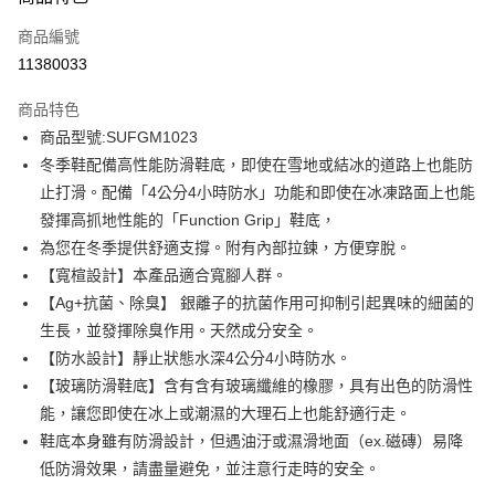
信用卡一次付款
商品編號
信用卡分期付款
11380033
3 期 0 利率 每期
NT$993
21家銀行
商品特色
6 期 0 利率 每期
NT$496
21家銀行
合作金庫商業銀行
第一商業銀行
商品型號:SUFGM1023
華南商業銀行
彰化商業銀行
12 期 0 利率 每期
NT$248
21家銀行
合作金庫商業銀行
第一商業銀行
冬季鞋配備高性能防滑鞋底，即使在雪地或結冰的道路上也能防
上海商業儲蓄銀行
台北富邦商業銀行
華南商業銀行
彰化商業銀行
合作金庫商業銀行
第一商業銀行
LINE Pay
國泰世華商業銀行
兆豐國際商業銀行
止打滑。配備「4公分4小時防水」功能和即使在冰凍路面上也能
上海商業儲蓄銀行
台北富邦商業銀行
華南商業銀行
彰化商業銀行
臺灣中小企業銀行
台中商業銀行
發揮高抓地性能的「Function Grip」鞋底，
國泰世華商業銀行
兆豐國際商業銀行
Apple Pay
上海商業儲蓄銀行
台北富邦商業銀行
匯豐（台灣）商業銀行
華泰商業銀行
臺灣中小企業銀行
台中商業銀行
為您在冬季提供舒適支撐。附有內部拉鍊，方便穿脫。
國泰世華商業銀行
兆豐國際商業銀行
聯邦商業銀行
遠東國際商業銀行
匯豐（台灣）商業銀行
華泰商業銀行
街口支付
【寬楦設計】本產品適合寬腳人群。
臺灣中小企業銀行
台中商業銀行
元大商業銀行
永豐商業銀行
聯邦商業銀行
遠東國際商業銀行
匯豐（台灣）商業銀行
華泰商業銀行
【Ag+抗菌、除臭】 銀離子的抗菌作用可抑制引起異味的細菌的
玉山商業銀行
星展（台灣）商業銀行
悠遊付
元大商業銀行
永豐商業銀行
聯邦商業銀行
遠東國際商業銀行
生長，並發揮除臭作用。天然成分安全。
台新國際商業銀行
中國信託商業銀行
玉山商業銀行
星展（台灣）商業銀行
元大商業銀行
永豐商業銀行
台灣樂天信用卡公司
Google Pay
【防水設計】靜止狀態水深4公分4小時防水。
台新國際商業銀行
中國信託商業銀行
玉山商業銀行
星展（台灣）商業銀行
【玻璃防滑鞋底】含有含有玻璃纖維的橡膠，具有出色的防滑性
台灣樂天信用卡公司
台新國際商業銀行
中國信託商業銀行
全盈+PAY
能，讓您即使在冰上或潮濕的大理石上也能舒適行走。
台灣樂天信用卡公司
AFTEE先享後付
鞋底本身雖有防滑設計，但遇油汙或濕滑地面（ex.磁磚）易降
相關說明
低防滑效果，請盡量避免，並注意行走時的安全。
【關於「AFTEE先享後付」】