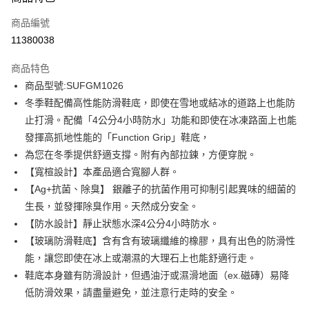
信用卡一次付款
商品編號
信用卡分期付款
11380038
3 期 0 利率 每期
NT$993
21家銀行
商品特色
6 期 0 利率 每期
NT$496
21家銀行
合作金庫商業銀行
第一商業銀行
商品型號:SUFGM1026
華南商業銀行
彰化商業銀行
12 期 0 利率 每期
NT$248
21家銀行
合作金庫商業銀行
第一商業銀行
冬季鞋配備高性能防滑鞋底，即使在雪地或結冰的道路上也能防
上海商業儲蓄銀行
台北富邦商業銀行
華南商業銀行
彰化商業銀行
合作金庫商業銀行
第一商業銀行
LINE Pay
國泰世華商業銀行
兆豐國際商業銀行
止打滑。配備「4公分4小時防水」功能和即使在冰凍路面上也能
上海商業儲蓄銀行
台北富邦商業銀行
華南商業銀行
彰化商業銀行
臺灣中小企業銀行
台中商業銀行
發揮高抓地性能的「Function Grip」鞋底，
國泰世華商業銀行
兆豐國際商業銀行
Apple Pay
上海商業儲蓄銀行
台北富邦商業銀行
匯豐（台灣）商業銀行
華泰商業銀行
臺灣中小企業銀行
台中商業銀行
為您在冬季提供舒適支撐。附有內部拉鍊，方便穿脫。
國泰世華商業銀行
兆豐國際商業銀行
聯邦商業銀行
遠東國際商業銀行
匯豐（台灣）商業銀行
華泰商業銀行
街口支付
【寬楦設計】本產品適合寬腳人群。
臺灣中小企業銀行
台中商業銀行
元大商業銀行
永豐商業銀行
聯邦商業銀行
遠東國際商業銀行
匯豐（台灣）商業銀行
華泰商業銀行
【Ag+抗菌、除臭】 銀離子的抗菌作用可抑制引起異味的細菌的
玉山商業銀行
星展（台灣）商業銀行
悠遊付
元大商業銀行
永豐商業銀行
聯邦商業銀行
遠東國際商業銀行
生長，並發揮除臭作用。天然成分安全。
台新國際商業銀行
中國信託商業銀行
玉山商業銀行
星展（台灣）商業銀行
元大商業銀行
永豐商業銀行
台灣樂天信用卡公司
Google Pay
【防水設計】靜止狀態水深4公分4小時防水。
台新國際商業銀行
中國信託商業銀行
玉山商業銀行
星展（台灣）商業銀行
【玻璃防滑鞋底】含有含有玻璃纖維的橡膠，具有出色的防滑性
台灣樂天信用卡公司
台新國際商業銀行
中國信託商業銀行
全盈+PAY
能，讓您即使在冰上或潮濕的大理石上也能舒適行走。
台灣樂天信用卡公司
AFTEE先享後付
鞋底本身雖有防滑設計，但遇油汙或濕滑地面（ex.磁磚）易降
相關說明
低防滑效果，請盡量避免，並注意行走時的安全。
【關於「AFTEE先享後付」】