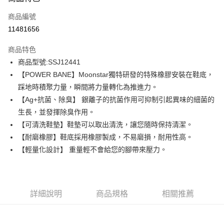
信用卡一次付款
商品編號
信用卡分期付款
11481656
3 期 0 利率 每期
NT$684
21家銀行
商品特色
6 期 0 利率 每期
NT$342
21家銀行
合作金庫商業銀行
第一商業銀行
商品型號:SSJ12441
華南商業銀行
彰化商業銀行
12 期 0 利率 每期
NT$171
21家銀行
合作金庫商業銀行
第一商業銀行
【POWER BANE】Moonstar獨特研發的特殊橡膠安裝在鞋底，
上海商業儲蓄銀行
台北富邦商業銀行
華南商業銀行
彰化商業銀行
合作金庫商業銀行
第一商業銀行
LINE Pay
國泰世華商業銀行
兆豐國際商業銀行
踩地時積聚力量，瞬間將力量轉化為推進力。
上海商業儲蓄銀行
台北富邦商業銀行
華南商業銀行
彰化商業銀行
臺灣中小企業銀行
台中商業銀行
【Ag+抗菌、除臭】 銀離子的抗菌作用可抑制引起異味的細菌的
國泰世華商業銀行
兆豐國際商業銀行
Apple Pay
上海商業儲蓄銀行
台北富邦商業銀行
匯豐（台灣）商業銀行
華泰商業銀行
臺灣中小企業銀行
台中商業銀行
生長，並發揮除臭作用。
國泰世華商業銀行
兆豐國際商業銀行
聯邦商業銀行
遠東國際商業銀行
匯豐（台灣）商業銀行
華泰商業銀行
街口支付
【可清洗鞋墊】鞋墊可以取出清洗，讓您隨時保持清潔。
臺灣中小企業銀行
台中商業銀行
元大商業銀行
永豐商業銀行
聯邦商業銀行
遠東國際商業銀行
匯豐（台灣）商業銀行
華泰商業銀行
【耐磨橡膠】鞋底採用橡膠製成，不易磨損，耐用性高。
玉山商業銀行
星展（台灣）商業銀行
悠遊付
元大商業銀行
永豐商業銀行
聯邦商業銀行
遠東國際商業銀行
【輕量化設計】 重量輕不會給您的腳帶來壓力。
台新國際商業銀行
中國信託商業銀行
玉山商業銀行
星展（台灣）商業銀行
元大商業銀行
永豐商業銀行
台灣樂天信用卡公司
Google Pay
台新國際商業銀行
中國信託商業銀行
玉山商業銀行
星展（台灣）商業銀行
台灣樂天信用卡公司
台新國際商業銀行
中國信託商業銀行
全盈+PAY
台灣樂天信用卡公司
詳細說明
商品規格
相關推薦
AFTEE先享後付
相關說明
【關於「AFTEE先享後付」】