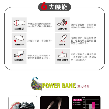
３．未成年的使用者請事先徵得法定代理人或監護人之同意方可使用
「AFTEE先享後付」，若未經同意申辦者引起之損失，本公司不負相關責
任。
４．使用「AFTEE先享後付」時，將依據個別帳號之用戶狀況，依本公司即
時審查核予不同之上限額度；若仍有額度不足之情形，本公司將視審查結果
請求用戶進行身份認證。
５．嚴禁一人註冊多個帳號或使用他人資訊註冊。若發現惡意使用之情形，
恩沛科技股份有限公司將有權停止該用戶之使用額度並採取法律行動。