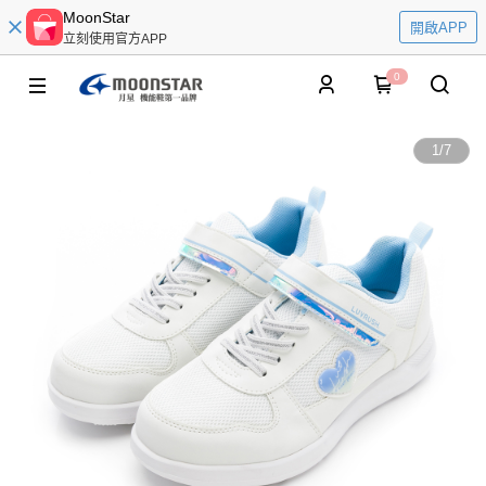
MoonStar
開啟APP
立刻使用官方APP
0
1
/
7