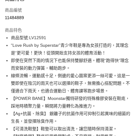
信用卡一次付款
商品編號
信用卡分期付款
11484889
3 期 0 利率 每期
NT$624
21家銀行
商品特色
6 期 0 利率 每期
NT$312
21家銀行
合作金庫商業銀行
第一商業銀行
商品型號:LV12591
華南商業銀行
彰化商業銀行
12 期 0 利率 每期
NT$156
21家銀行
合作金庫商業銀行
第一商業銀行
“Love Rush by Superstar”青少年鞋是專為女孩打造的，其理念
上海商業儲蓄銀行
台北富邦商業銀行
華南商業銀行
彰化商業銀行
合作金庫商業銀行
第一商業銀行
LINE Pay
國泰世華商業銀行
兆豐國際商業銀行
是“更可愛！更快！從頭開始支持女孩的體育活動！
上海商業儲蓄銀行
台北富邦商業銀行
華南商業銀行
彰化商業銀行
臺灣中小企業銀行
台中商業銀行
即使在突然下雨的情況下也能保持雙腳舒適。體現“跑得快”理念
國泰世華商業銀行
兆豐國際商業銀行
Apple Pay
上海商業儲蓄銀行
台北富邦商業銀行
匯豐（台灣）商業銀行
華泰商業銀行
臺灣中小企業銀行
台中商業銀行
而安裝的動力彈簧，輔助跑步。
國泰世華商業銀行
兆豐國際商業銀行
聯邦商業銀行
遠東國際商業銀行
匯豐（台灣）商業銀行
華泰商業銀行
街口支付
線條流暢，運動感十足，側邊的愛心圖案更添一絲可愛。這是一
臺灣中小企業銀行
台中商業銀行
元大商業銀行
永豐商業銀行
聯邦商業銀行
遠東國際商業銀行
匯豐（台灣）商業銀行
華泰商業銀行
雙即使在陰沉的雨天也可以選擇的鞋子，無需擔心搭配問題。不
玉山商業銀行
星展（台灣）商業銀行
悠遊付
元大商業銀行
永豐商業銀行
聯邦商業銀行
遠東國際商業銀行
僅適合下雨天，也適合運動日、體育課等跑步場景。
台新國際商業銀行
中國信託商業銀行
玉山商業銀行
星展（台灣）商業銀行
元大商業銀行
永豐商業銀行
台灣樂天信用卡公司
Google Pay
【POWER BANE】Moonstar獨特研發的特殊橡膠安裝在鞋底，
台新國際商業銀行
中國信託商業銀行
玉山商業銀行
星展（台灣）商業銀行
踩地時積聚力量，瞬間將力量轉化為推進力。
台灣樂天信用卡公司
台新國際商業銀行
中國信託商業銀行
全盈+PAY
【Ag+抗菌、除臭】 銀離子的抗菌作用可抑制引起異味的細菌的
台灣樂天信用卡公司
AFTEE先享後付
生長，並發揮除臭作用。
相關說明
【可清洗鞋墊】鞋墊可以取出清洗，讓您隨時保持清潔。
【關於「AFTEE先享後付」】