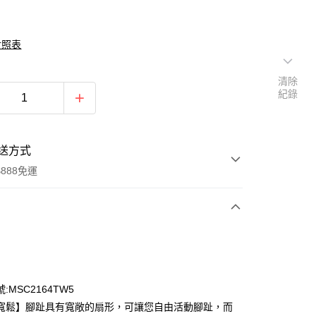
對照表
清除
紀錄
送方式
888免運
次付款
期付款
0 利率 每期
NT$744
21家銀行
:MSC2164TW5
0 利率 每期
NT$372
21家銀行
庫商業銀行
第一商業銀行
寬鬆】腳趾具有寬敞的扇形，可讓您自由活動腳趾，而