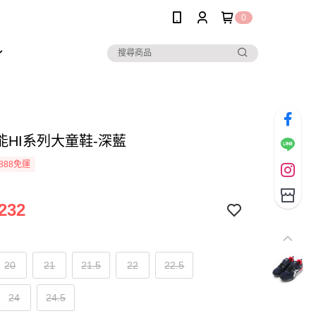
0
能HI系列大童鞋-深藍
888免運
232
20
21
21.5
22
22.5
24
24.5