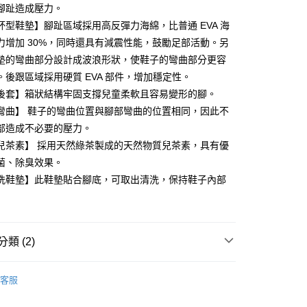
業銀行
彰化商業銀行
 0 利率 每期
NT$186
21家銀行
腳趾造成壓力。
庫商業銀行
第一商業銀行
業儲蓄銀行
台北富邦商業銀行
業銀行
彰化商業銀行
杯型鞋墊】腳趾區域採用高反彈力海綿，比普通 EVA 海
庫商業銀行
第一商業銀行
華商業銀行
兆豐國際商業銀行
業儲蓄銀行
台北富邦商業銀行
力增加 30%，同時還具有減震性能，鼓勵足部活動。另
業銀行
彰化商業銀行
小企業銀行
台中商業銀行
華商業銀行
兆豐國際商業銀行
業儲蓄銀行
台北富邦商業銀行
墊的彎曲部分設計成波浪形狀，使鞋子的彎曲部分更容
台灣）商業銀行
華泰商業銀行
小企業銀行
台中商業銀行
華商業銀行
兆豐國際商業銀行
業銀行
遠東國際商業銀行
。後跟區域採用硬質 EVA 部件，增加穩定性。
台灣）商業銀行
華泰商業銀行
小企業銀行
台中商業銀行
業銀行
永豐商業銀行
後套】箱狀結構牢固支撐兒童柔軟且容易變形的腳。
業銀行
遠東國際商業銀行
台灣）商業銀行
華泰商業銀行
業銀行
星展（台灣）商業銀行
業銀行
永豐商業銀行
彎曲】 鞋子的彎曲位置與腳部彎曲的位置相同，因此不
業銀行
遠東國際商業銀行
際商業銀行
中國信託商業銀行
業銀行
星展（台灣）商業銀行
部造成不必要的壓力。
業銀行
永豐商業銀行
天信用卡公司
y
際商業銀行
中國信託商業銀行
業銀行
星展（台灣）商業銀行
兒茶素】 採用天然綠茶製成的天然物質兒茶素，具有優
天信用卡公司
際商業銀行
中國信託商業銀行
菌、除臭效果。
天信用卡公司
洗鞋墊】此鞋墊貼合腳底，可取出清洗，保持鞋子內部
享後付
FTEE先享後付」】
先享後付是「在收到商品之後才付款」的支付方式。 讓您購物簡單
心！
類 (2)
：不需註冊會員、不需綁卡、不需儲值。
：只要手機號碼，簡訊認證，即可結帳。
童(腳長20cm以上)
：先確認商品／服務後，再付款。
客服
大機能Hi系
EE先享後付」結帳流程】