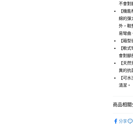
華南商
12 期
不會對
合作金
上海商
華南商
【機能
合作金
LINE Pay
國泰世
上海商
綿的彈
華南商
臺灣中
國泰世
Apple Pay
上海商
外，鞋
匯豐（
臺灣中
國泰世
聯邦商
易彎曲
匯豐（
街口支付
臺灣中
元大商
【箱型
聯邦商
匯豐（
玉山商
悠遊付
元大商
【軟式
聯邦商
台新國
玉山商
會對腳
元大商
台灣樂
Google Pa
台新國
玉山商
【天然
台灣樂
台新國
全盈+PAY
異的抗
台灣樂
【可水
AFTEE先
清潔。
相關說明
【關於「A
ATM付款
AFTEE
便利好安
商品相關分
１．簡單
２．便利
童鞋
大
運送方式
３．安心
分享
童鞋
十
全家取貨
【「AFT