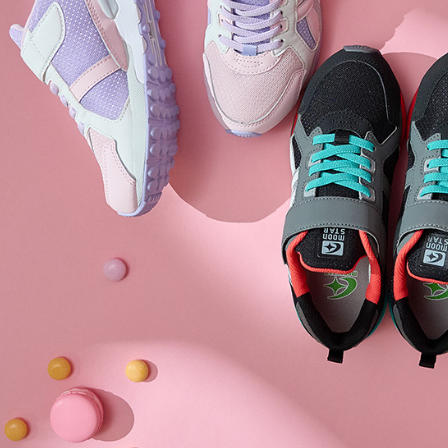
形，恩沛
動。