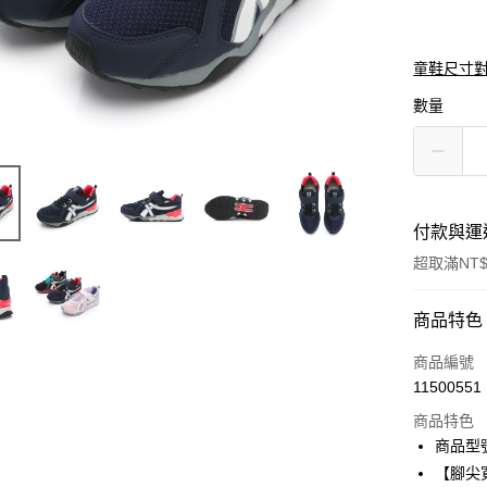
童鞋尺寸
數量
付款與運
超取滿NT$
付款方式
商品特色
信用卡一
商品編號
11500551
信用卡分
商品特色
3 期 
商品型號
6 期 
合作金
【腳尖