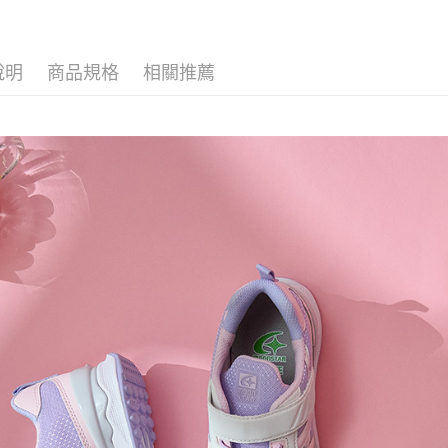
每筆NT$8
１．於結帳
付」結帳
萊爾富取
２．訂單
３．收到繳
說明
商品規格
相關推薦
每筆NT$8
／ATM／
※ 請注意
7-11取貨
絡購買商品
先享後付
每筆NT$8
※ 交易是
是否繳費成
宅配
付客戶支
每筆NT$8
【注意事
１．透過由
交易，需
求債權轉
２．關於
https://aft
３．未成
「AFTE
任。
４．使用「
即時審查
結果請求
５．嚴禁