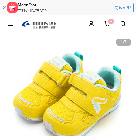
MoonStar
開啟APP
立刻使用官方APP
0
1
/
7