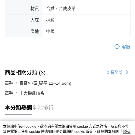
材質
合纖、合成皮革
大底
橡膠
產地
中國
客服
商品相關分類 (3)
查看全部
童鞋
寶寶/小童(腳長 12~14.5cm)
童鞋
十大機能Hi系
本分類熱銷
全站排行
本網站中使用 cookie，欲查詢有關本網站使用 cookie 方式之詳情，及若您不希
熱門標籤
望在電腦上使用 cookie 時應如何變更電腦的 cookie 設定，請參閱本網站「
隱私