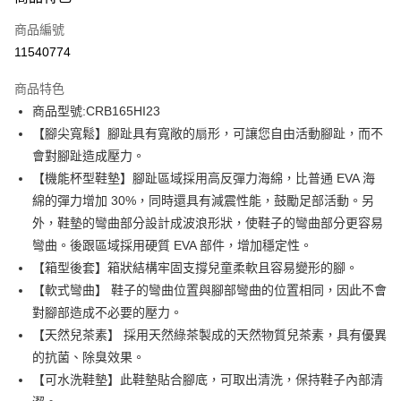
信用卡一次付款
商品編號
信用卡分期付款
11540774
3 期 0 利率 每期
NT$594
21家銀行
商品特色
6 期 0 利率 每期
NT$297
21家銀行
合作金庫商業銀行
第一商業銀行
商品型號:CRB165HI23
華南商業銀行
彰化商業銀行
12 期 0 利率 每期
NT$148
21家銀行
合作金庫商業銀行
第一商業銀行
【腳尖寬鬆】腳趾具有寬敞的扇形，可讓您自由活動腳趾，而不
上海商業儲蓄銀行
台北富邦商業銀行
華南商業銀行
彰化商業銀行
合作金庫商業銀行
第一商業銀行
LINE Pay
國泰世華商業銀行
兆豐國際商業銀行
會對腳趾造成壓力。
上海商業儲蓄銀行
台北富邦商業銀行
華南商業銀行
彰化商業銀行
臺灣中小企業銀行
台中商業銀行
【機能杯型鞋墊】腳趾區域採用高反彈力海綿，比普通 EVA 海
國泰世華商業銀行
兆豐國際商業銀行
Apple Pay
上海商業儲蓄銀行
台北富邦商業銀行
匯豐（台灣）商業銀行
華泰商業銀行
臺灣中小企業銀行
台中商業銀行
綿的彈力增加 30%，同時還具有減震性能，鼓勵足部活動。另
國泰世華商業銀行
兆豐國際商業銀行
聯邦商業銀行
遠東國際商業銀行
匯豐（台灣）商業銀行
華泰商業銀行
街口支付
外，鞋墊的彎曲部分設計成波浪形狀，使鞋子的彎曲部分更容易
臺灣中小企業銀行
台中商業銀行
元大商業銀行
永豐商業銀行
聯邦商業銀行
遠東國際商業銀行
匯豐（台灣）商業銀行
華泰商業銀行
彎曲。後跟區域採用硬質 EVA 部件，增加穩定性。
玉山商業銀行
星展（台灣）商業銀行
悠遊付
元大商業銀行
永豐商業銀行
聯邦商業銀行
遠東國際商業銀行
【箱型後套】箱狀結構牢固支撐兒童柔軟且容易變形的腳。
台新國際商業銀行
中國信託商業銀行
玉山商業銀行
星展（台灣）商業銀行
元大商業銀行
永豐商業銀行
台灣樂天信用卡公司
Google Pay
【軟式彎曲】 鞋子的彎曲位置與腳部彎曲的位置相同，因此不會
台新國際商業銀行
中國信託商業銀行
玉山商業銀行
星展（台灣）商業銀行
對腳部造成不必要的壓力。
台灣樂天信用卡公司
台新國際商業銀行
中國信託商業銀行
全盈+PAY
【天然兒茶素】 採用天然綠茶製成的天然物質兒茶素，具有優異
台灣樂天信用卡公司
AFTEE先享後付
的抗菌、除臭效果。
相關說明
【可水洗鞋墊】此鞋墊貼合腳底，可取出清洗，保持鞋子內部清
【關於「AFTEE先享後付」】