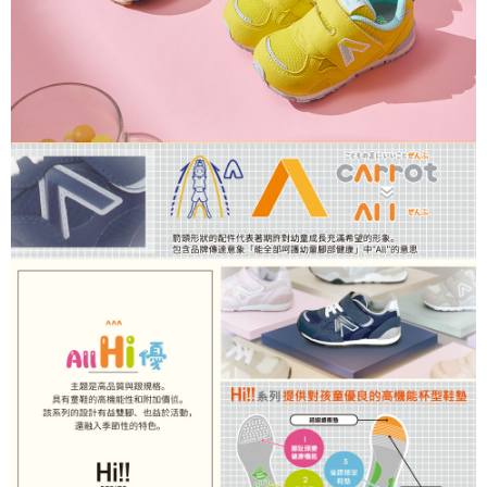
３．未成年的使用者請事先徵得法定代理人或監護人之同意方可使用
「AFTEE先享後付」，若未經同意申辦者引起之損失，本公司不負相關責
任。
４．使用「AFTEE先享後付」時，將依據個別帳號之用戶狀況，依本公司即
時審查核予不同之上限額度；若仍有額度不足之情形，本公司將視審查結果
請求用戶進行身份認證。
５．嚴禁一人註冊多個帳號或使用他人資訊註冊。若發現惡意使用之情形，
恩沛科技股份有限公司將有權停止該用戶之使用額度並採取法律行動。