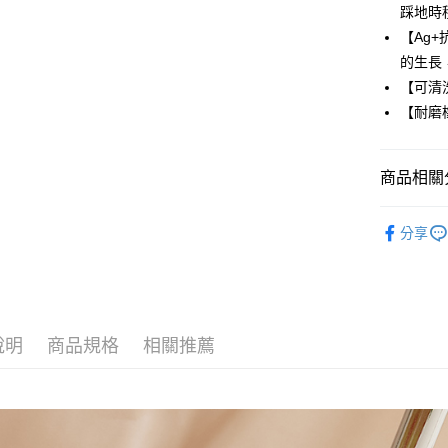
華南商
12 期
踩地時
合作金
上海商
華南商
【Ag
合作金
LINE Pay
國泰世
上海商
的生長
華南商
臺灣中
國泰世
Apple Pay
上海商
【可清
匯豐（
臺灣中
國泰世
聯邦商
【耐磨
匯豐（
街口支付
臺灣中
元大商
聯邦商
匯豐（
玉山商
悠遊付
元大商
聯邦商
台新國
商品相關分
玉山商
元大商
台灣樂
Google Pa
台新國
玉山商
童鞋
大
台灣樂
台新國
全盈+PAY
分享
童鞋
競
台灣樂
AFTEE先
🏃‍♂️體育競
相關說明
【關於「A
ATM付款
AFTEE
說明
商品規格
相關推薦
便利好安
１．簡單
２．便利
運送方式
３．安心
全家取貨
【「AFT