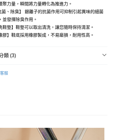
業銀行
彰化商業銀行
 0 利率 每期
NT$186
21家銀行
積聚力量，瞬間將力量轉化為推進力。
庫商業銀行
第一商業銀行
業儲蓄銀行
台北富邦商業銀行
業銀行
彰化商業銀行
+抗菌、除臭】 銀離子的抗菌作用可抑制引起異味的細菌
庫商業銀行
第一商業銀行
華商業銀行
兆豐國際商業銀行
業儲蓄銀行
台北富邦商業銀行
，並發揮除臭作用。
業銀行
彰化商業銀行
小企業銀行
台中商業銀行
華商業銀行
兆豐國際商業銀行
業儲蓄銀行
台北富邦商業銀行
洗鞋墊】鞋墊可以取出清洗，讓您隨時保持清潔。
台灣）商業銀行
華泰商業銀行
小企業銀行
台中商業銀行
華商業銀行
兆豐國際商業銀行
業銀行
遠東國際商業銀行
橡膠】鞋底採用橡膠製成，不易磨損，耐用性高。
台灣）商業銀行
華泰商業銀行
小企業銀行
台中商業銀行
業銀行
永豐商業銀行
業銀行
遠東國際商業銀行
台灣）商業銀行
華泰商業銀行
業銀行
星展（台灣）商業銀行
業銀行
永豐商業銀行
業銀行
遠東國際商業銀行
際商業銀行
中國信託商業銀行
類 (3)
業銀行
星展（台灣）商業銀行
業銀行
永豐商業銀行
天信用卡公司
y
際商業銀行
中國信託商業銀行
業銀行
星展（台灣）商業銀行
童(腳長20cm以上)
天信用卡公司
際商業銀行
中國信託商業銀行
客服
速系列
天信用卡公司
享後付
速
FTEE先享後付」】
先享後付是「在收到商品之後才付款」的支付方式。 讓您購物簡單
心！
：不需註冊會員、不需綁卡、不需儲值。
：只要手機號碼，簡訊認證，即可結帳。
：先確認商品／服務後，再付款。
EE先享後付」結帳流程】