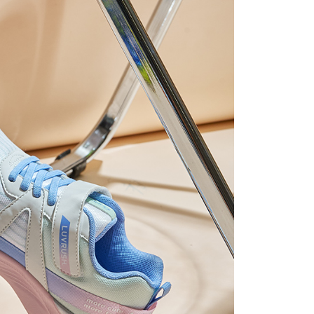
0，滿NT$888(含以上)免運費
方式選擇「AFTEE先享後付」後，將跳轉至「AFTEE先享後
頁面，進行簡訊認證並確認金額後，即可完成結帳。
貨
成立數日內，您將收到繳費通知簡訊。
費通知簡訊後14天內，點擊此簡訊中的連結，可透過四大超商
0，滿NT$1,000(含以上)免運費
網路銀行／等多元方式進行付款，方視為交易完成。
：結帳手續完成當下不需立刻繳費，但若您需要取消訂單，請聯
的店家。未經商家同意取消之訂單仍視為有效，需透過AFTEE
繳納相關費用。
0，滿NT$1,000(含以上)免運費
否成功請以「AFTEE先享後付 」之結帳頁面顯示為準，若有關於
功／繳費後需取消欲退款等相關疑問，請聯繫「AFTEE先享後
援中心」
https://netprotections.freshdesk.com/support/home
0，滿NT$1,000(含以上)免運費
項】
恩沛科技股份有限公司提供之「AFTEE先享後付」服務完成之
依本服務之必要範圍內提供個人資料，並將交易相關給付款項請
讓予恩沛科技股份有限公司。
個人資料處理事宜，請瀏覽以下網址：
ee.tw/terms/#terms3
年的使用者請事先徵得法定代理人或監護人之同意方可使用
E先享後付」，若未經同意申辦者引起之損失，本公司不負相關責
AFTEE先享後付」時，將依據個別帳號之用戶狀況，依本公司
核予不同之上限額度；若仍有額度不足之情形，本公司將視審查
用戶進行身份認證。
一人註冊多個帳號或使用他人資訊註冊。若發現惡意使用之情