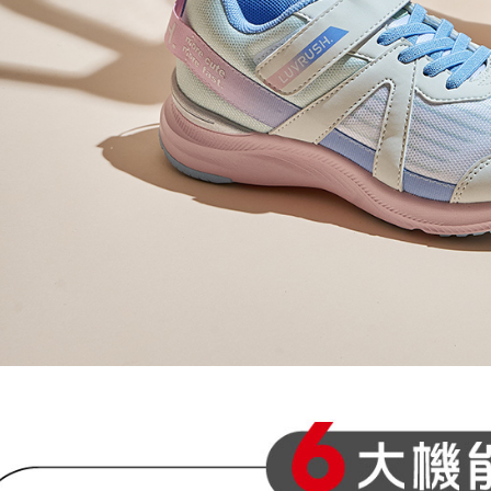
形，恩沛
動。