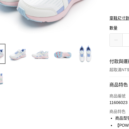
童鞋尺寸
數量
付款與運
超取滿NT$
付款方式
商品特色
信用卡一
商品編號
11606023
信用卡分
商品特色
3 期 
商品型號
6 期 
合作金
【POW