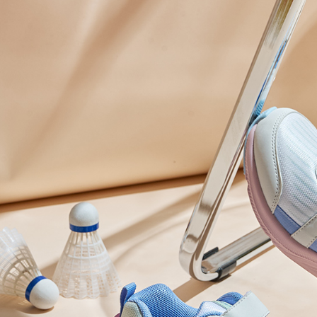
每筆NT$8
１．於結帳
付」結帳
萊爾富取
２．訂單
３．收到繳
每筆NT$8
／ATM／
※ 請注意
7-11取貨
絡購買商品
先享後付
每筆NT$8
※ 交易是
是否繳費成
宅配
付客戶支
每筆NT$8
【注意事
１．透過由
交易，需
求債權轉
２．關於
https://aft
３．未成
「AFTE
任。
４．使用「
即時審查
結果請求
５．嚴禁