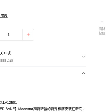
對照表
清除
紀錄
送方式
888免運
次付款
期付款
0 利率 每期
NT$744
21家銀行
:LV12501
0 利率 每期
NT$372
21家銀行
庫商業銀行
第一商業銀行
ER BANE】Moonstar獨特研發的特殊橡膠安裝在鞋底，