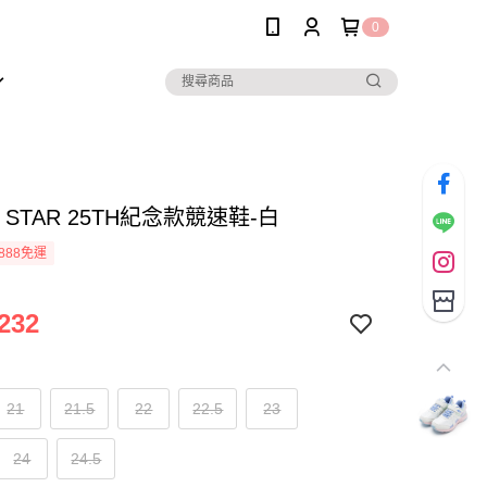
0
R STAR 25TH紀念款競速鞋-白
888免運
232
21
21.5
22
22.5
23
24
24.5