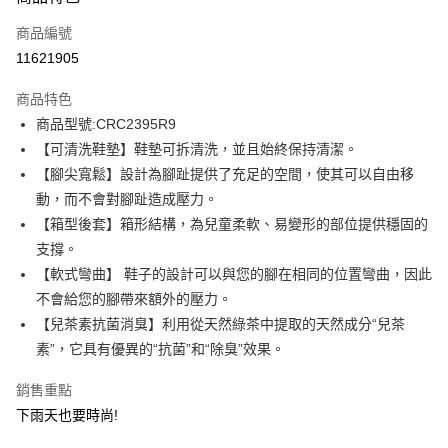
信用卡一次付款
商品編號
信用卡分期付款
11621905
3 期 0 利率 每期
NT$744
21家銀行
商品特色
6 期 0 利率 每期
NT$372
21家銀行
合作金庫商業銀行
第一商業銀行
商品型號:CRC2395R9
華南商業銀行
彰化商業銀行
12 期 0 利率 每期
NT$186
21家銀行
合作金庫商業銀行
第一商業銀行
【可清洗鞋墊】鞋墊可拆清洗，並且始終保持清潔。
上海商業儲蓄銀行
台北富邦商業銀行
華南商業銀行
彰化商業銀行
合作金庫商業銀行
第一商業銀行
LINE Pay
國泰世華商業銀行
兆豐國際商業銀行
【腳尖寬鬆】設計為腳趾提供了充足的空間，使其可以自由移
上海商業儲蓄銀行
台北富邦商業銀行
華南商業銀行
彰化商業銀行
臺灣中小企業銀行
台中商業銀行
動，而不會對腳趾造成壓力。
國泰世華商業銀行
兆豐國際商業銀行
Apple Pay
上海商業儲蓄銀行
台北富邦商業銀行
匯豐（台灣）商業銀行
華泰商業銀行
臺灣中小企業銀行
台中商業銀行
【箱型後套】箱形結構，為兒童柔軟、易變形的部位提供穩固的
國泰世華商業銀行
兆豐國際商業銀行
聯邦商業銀行
遠東國際商業銀行
匯豐（台灣）商業銀行
華泰商業銀行
街口支付
支撐。
臺灣中小企業銀行
台中商業銀行
元大商業銀行
永豐商業銀行
聯邦商業銀行
遠東國際商業銀行
匯豐（台灣）商業銀行
華泰商業銀行
【軟式彎曲】 鞋子的設計可以與您的腳在相同的位置彎曲，因此
玉山商業銀行
星展（台灣）商業銀行
悠遊付
元大商業銀行
永豐商業銀行
聯邦商業銀行
遠東國際商業銀行
不會給您的腳帶來額外的壓力。
台新國際商業銀行
中國信託商業銀行
玉山商業銀行
星展（台灣）商業銀行
元大商業銀行
永豐商業銀行
台灣樂天信用卡公司
Google Pay
【兒茶素抗菌消臭】利用從天然綠茶中提取的天然成分“兒茶
台新國際商業銀行
中國信託商業銀行
玉山商業銀行
星展（台灣）商業銀行
素”，它具有優異的“抗菌”和“除臭”效果。
台灣樂天信用卡公司
台新國際商業銀行
中國信託商業銀行
全盈+PAY
台灣樂天信用卡公司
銷售重點
AFTEE先享後付
下雨天也要時尚!
相關說明
【關於「AFTEE先享後付」】