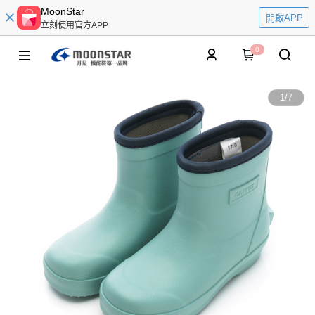
MoonStar
開啟APP
立刻使用官方APP
0
1
/
7