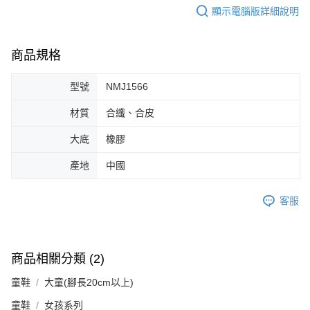
顯示電腦版詳細說明
商品規格
型號
NMJ1566
材質
合纖、合皮
大底
橡膠
產地
中國
客服
商品相關分類 (2)
童鞋
大童(腳長20cm以上)
童鞋
女孩系列