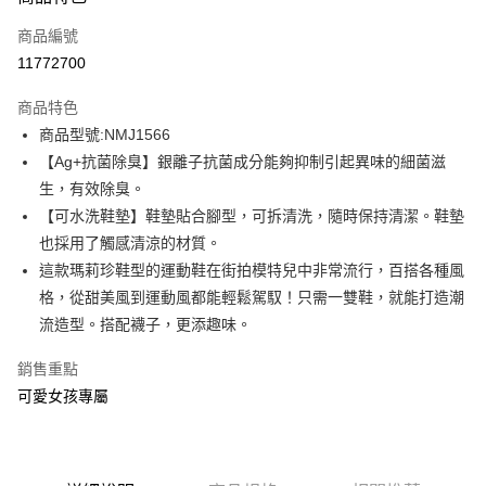
信用卡一次付款
商品編號
信用卡分期付款
11772700
3 期 0 利率 每期
NT$684
21家銀行
商品特色
6 期 0 利率 每期
NT$342
21家銀行
合作金庫商業銀行
第一商業銀行
商品型號:NMJ1566
華南商業銀行
彰化商業銀行
12 期 0 利率 每期
NT$171
21家銀行
合作金庫商業銀行
第一商業銀行
【Ag+抗菌除臭】銀離子抗菌成分能夠抑制引起異味的細菌滋
上海商業儲蓄銀行
台北富邦商業銀行
華南商業銀行
彰化商業銀行
合作金庫商業銀行
第一商業銀行
LINE Pay
國泰世華商業銀行
兆豐國際商業銀行
生，有效除臭。
上海商業儲蓄銀行
台北富邦商業銀行
華南商業銀行
彰化商業銀行
臺灣中小企業銀行
台中商業銀行
【可水洗鞋墊】鞋墊貼合腳型，可拆清洗，隨時保持清潔。鞋墊
國泰世華商業銀行
兆豐國際商業銀行
Apple Pay
上海商業儲蓄銀行
台北富邦商業銀行
匯豐（台灣）商業銀行
華泰商業銀行
臺灣中小企業銀行
台中商業銀行
也採用了觸感清涼的材質。
國泰世華商業銀行
兆豐國際商業銀行
聯邦商業銀行
遠東國際商業銀行
匯豐（台灣）商業銀行
華泰商業銀行
街口支付
這款瑪莉珍鞋型的運動鞋在街拍模特兒中非常流行，百搭各種風
臺灣中小企業銀行
台中商業銀行
元大商業銀行
永豐商業銀行
聯邦商業銀行
遠東國際商業銀行
匯豐（台灣）商業銀行
華泰商業銀行
格，從甜美風到運動風都能輕鬆駕馭！只需一雙鞋，就能打造潮
玉山商業銀行
星展（台灣）商業銀行
悠遊付
元大商業銀行
永豐商業銀行
聯邦商業銀行
遠東國際商業銀行
流造型。搭配襪子，更添趣味。
台新國際商業銀行
中國信託商業銀行
玉山商業銀行
星展（台灣）商業銀行
元大商業銀行
永豐商業銀行
台灣樂天信用卡公司
Google Pay
台新國際商業銀行
中國信託商業銀行
玉山商業銀行
星展（台灣）商業銀行
銷售重點
台灣樂天信用卡公司
台新國際商業銀行
中國信託商業銀行
全盈+PAY
可愛女孩專屬
台灣樂天信用卡公司
AFTEE先享後付
相關說明
【關於「AFTEE先享後付」】