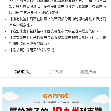
30%，同時還具有減震性能，鼓勵足部活動。另外，鞋墊的彎曲
ATM付款
AFTEE先享後付是「在收到商品之後才付款」的支付方式。 讓您購物簡單
部分設計成波浪形狀，使鞋子的彎曲部分更容易彎曲。後跟區域
便利好安心！
１．簡單：不需註冊會員、不需綁卡、不需儲值。
採用硬質 EVA 部件，增加穩定性。
運送方式
２．便利：只要手機號碼，簡訊認證，即可結帳。
【穩定裝置】附著在腳跟上的堅硬部分可抑制腳的晃動並保持著
３．安心：先確認商品／服務後，再付款。
全家取貨
陸時的穩定性。
每筆NT$80，滿NT$888(含以上)免運費
【「AFTEE先享後付」結帳流程】
【箱型後套】箱狀結構牢固支撐兒童柔軟且容易變形的腳。
１．於結帳方式選擇「AFTEE先享後付」後，將跳轉至「AFTEE先享後付」
【軟式彎曲】鞋子的彎曲位置與腳部彎曲的位置相同，因此不會
萊爾富取貨
結帳頁面，進行簡訊認證並確認金額後，即可完成結帳。
２．訂單成立數日內，您將收到繳費通知簡訊。
對腳部造成不必要的壓力。
每筆NT$80，滿NT$1,000(含以上)免運費
３．收到繳費通知簡訊後14天內，點擊此簡訊中的連結，可透過四大超商／
【兒茶素】採用天然綠茶製成
ATM／網路銀行／等多元方式進行付款，方視為交易完成。
7-11取貨
※ 請注意：結帳手續完成當下不需立刻繳費，但若您需要取消訂單，請聯絡
每筆NT$80，滿NT$1,000(含以上)免運費
購買商品的店家。未經商家同意取消之訂單仍視為有效，需透過AFTEE先享
後付繳納相關費用。
宅配
※ 交易是否成功請以「AFTEE先享後付 」之結帳頁面顯示為準，若有關於
詳細說明
商品規格
相關推薦
是否繳費成功／繳費後需取消欲退款等相關疑問，請聯繫「AFTEE先享後付
每筆NT$80，滿NT$1,000(含以上)免運費
客戶支援中心」
https://netprotections.freshdesk.com/support/home
【注意事項】
１．透過由恩沛科技股份有限公司提供之「AFTEE先享後付」服務完成之交
易，需依本服務之必要範圍內提供個人資料，並將交易相關給付款項請求債
權轉讓予恩沛科技股份有限公司。
２．關於個人資料處理事宜，請瀏覽以下網址：
https://aftee.tw/terms/#terms3