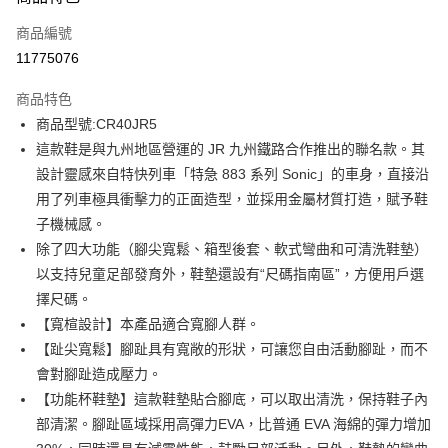
信用卡一次付款
商品編號
信用卡分期付款
11775076
3 期 0 利率 每期
NT$624
21家銀行
商品特色
6 期 0 利率 每期
NT$312
21家銀行
合作金庫商業銀行
第一商業銀行
商品型號:CR40JR5
華南商業銀行
彰化商業銀行
12 期 0 利率 每期
NT$156
21家銀行
合作金庫商業銀行
第一商業銀行
這款鞋是與九州地區營運的 JR 九州鐵路合作推出的聯名款。其
上海商業儲蓄銀行
台北富邦商業銀行
華南商業銀行
彰化商業銀行
合作金庫商業銀行
第一商業銀行
LINE Pay
國泰世華商業銀行
兆豐國際商業銀行
設計靈感來自特快列車「特急 883 系列 Sonic」的車身，直接沿
上海商業儲蓄銀行
台北富邦商業銀行
華南商業銀行
彰化商業銀行
臺灣中小企業銀行
台中商業銀行
用了列車極具衝擊力的正面造型，並採用金屬材質打造，賦予鞋
國泰世華商業銀行
兆豐國際商業銀行
Apple Pay
上海商業儲蓄銀行
台北富邦商業銀行
匯豐（台灣）商業銀行
華泰商業銀行
臺灣中小企業銀行
台中商業銀行
子機械感。
國泰世華商業銀行
兆豐國際商業銀行
聯邦商業銀行
遠東國際商業銀行
匯豐（台灣）商業銀行
華泰商業銀行
街口支付
除了四大功能（腳尖寬鬆、箱型後套、軟式彎曲和可清洗鞋墊）
臺灣中小企業銀行
台中商業銀行
元大商業銀行
永豐商業銀行
聯邦商業銀行
遠東國際商業銀行
匯豐（台灣）商業銀行
華泰商業銀行
以支持兒童足部發育外，鞋墊還設有“尺碼指南區”，方便用戶選
玉山商業銀行
星展（台灣）商業銀行
悠遊付
元大商業銀行
永豐商業銀行
聯邦商業銀行
遠東國際商業銀行
擇尺碼。
台新國際商業銀行
中國信託商業銀行
玉山商業銀行
星展（台灣）商業銀行
元大商業銀行
永豐商業銀行
台灣樂天信用卡公司
Google Pay
【寬楦設計】本產品適合寬腳人群。
台新國際商業銀行
中國信託商業銀行
玉山商業銀行
星展（台灣）商業銀行
【趾尖寬鬆】腳趾具有寬敞的形狀，可讓您自由活動腳趾，而不
台灣樂天信用卡公司
台新國際商業銀行
中國信託商業銀行
全盈+PAY
會對腳趾造成壓力。
台灣樂天信用卡公司
AFTEE先享後付
【功能杯鞋墊】這款鞋墊貼合腳底，可以取出清洗，保持鞋子內
相關說明
部清潔。腳趾區域採用高彈力EVA，比普通 EVA 海綿的彈力增加
【關於「AFTEE先享後付」】