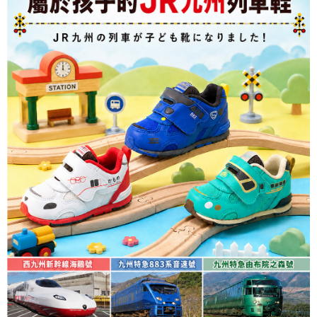
３．未成年的使用者請事先徵得法定代理人或監護人之同意方可使用
「AFTEE先享後付」，若未經同意申辦者引起之損失，本公司不負相關責
任。
４．使用「AFTEE先享後付」時，將依據個別帳號之用戶狀況，依本公司即
時審查核予不同之上限額度；若仍有額度不足之情形，本公司將視審查結果
請求用戶進行身份認證。
５．嚴禁一人註冊多個帳號或使用他人資訊註冊。若發現惡意使用之情形，
恩沛科技股份有限公司將有權停止該用戶之使用額度並採取法律行動。