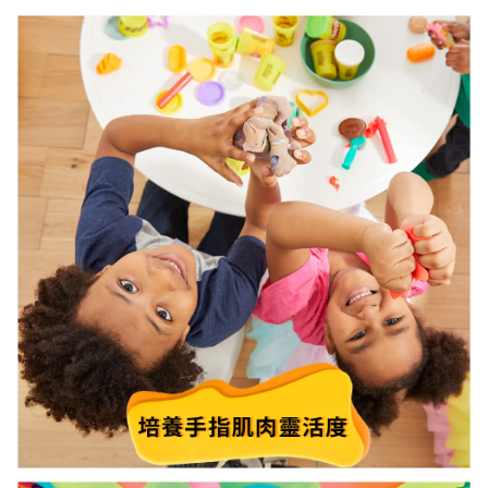
１．透過由恩沛科技股份有限公司提供之「AFTEE先享後付」服務完成之交
易，需依本服務之必要範圍內提供個人資料，並將交易相關給付款項請求債
權轉讓予恩沛科技股份有限公司。
２．關於個人資料處理事宜，請瀏覽以下網址：
https://aftee.tw/terms/#terms3
３．未成年的使用者請事先徵得法定代理人或監護人之同意方可使用
「AFTEE先享後付」，若未經同意申辦者引起之損失，本公司不負相關責
任。
４．使用「AFTEE先享後付」時，將依據個別帳號之用戶狀況，依本公司即
時審查核予不同之上限額度；若仍有額度不足之情形，本公司將視審查結果
請求用戶進行身份認證。
５．嚴禁一人註冊多個帳號或使用他人資訊註冊。若發現惡意使用之情形，
恩沛科技股份有限公司將有權停止該用戶之使用額度並採取法律行動。