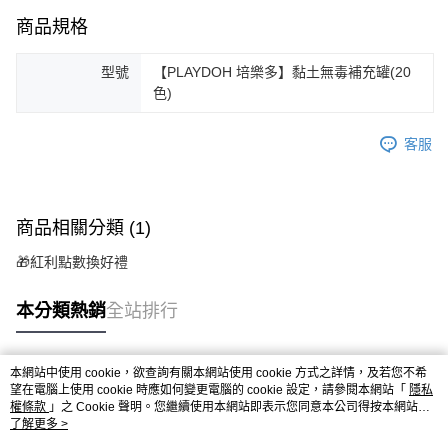
商品規格
型號
【PLAYDOH 培樂多】黏土無毒補充罐(20
色)
客服
商品相關分類 (1)
🎁紅利點數換好禮
本分類熱銷
全站排行
本網站中使用 cookie，欲查詢有關本網站使用 cookie 方式之詳情，及若您不希
熱門標籤
望在電腦上使用 cookie 時應如何變更電腦的 cookie 設定，請參閱本網站「
隱私
權條款
」之 Cookie 聲明。您繼續使用本網站即表示您同意本公司得按本網站使
用條款之 Cookie 聲明使用 cookie。
了解更多 >