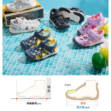
ATM付款
AFTEE先享後付是「在收到商品之後才付款」的支付方式。 讓您購物簡單
便利好安心！
１．簡單：不需註冊會員、不需綁卡、不需儲值。
運送方式
２．便利：只要手機號碼，簡訊認證，即可結帳。
３．安心：先確認商品／服務後，再付款。
全家取貨
每筆NT$80，滿NT$888(含以上)免運費
【「AFTEE先享後付」結帳流程】
１．於結帳方式選擇「AFTEE先享後付」後，將跳轉至「AFTEE先享後付」
萊爾富取貨
結帳頁面，進行簡訊認證並確認金額後，即可完成結帳。
２．訂單成立數日內，您將收到繳費通知簡訊。
每筆NT$80，滿NT$1,000(含以上)免運費
３．收到繳費通知簡訊後14天內，點擊此簡訊中的連結，可透過四大超商／
ATM／網路銀行／等多元方式進行付款，方視為交易完成。
7-11取貨
※ 請注意：結帳手續完成當下不需立刻繳費，但若您需要取消訂單，請聯絡
每筆NT$80，滿NT$1,000(含以上)免運費
購買商品的店家。未經商家同意取消之訂單仍視為有效，需透過AFTEE先享
後付繳納相關費用。
宅配
※ 交易是否成功請以「AFTEE先享後付 」之結帳頁面顯示為準，若有關於
是否繳費成功／繳費後需取消欲退款等相關疑問，請聯繫「AFTEE先享後付
每筆NT$80，滿NT$1,000(含以上)免運費
客戶支援中心」
https://netprotections.freshdesk.com/support/home
【注意事項】
１．透過由恩沛科技股份有限公司提供之「AFTEE先享後付」服務完成之交
易，需依本服務之必要範圍內提供個人資料，並將交易相關給付款項請求債
權轉讓予恩沛科技股份有限公司。
２．關於個人資料處理事宜，請瀏覽以下網址：
https://aftee.tw/terms/#terms3