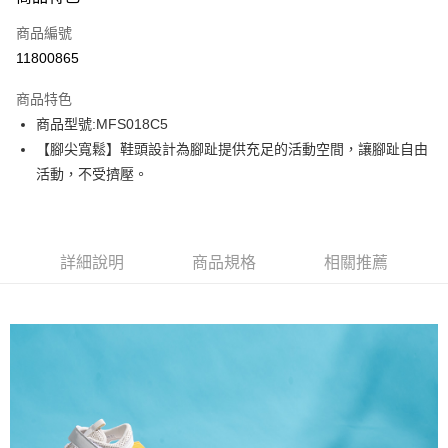
信用卡一次付款
商品編號
信用卡分期付款
11800865
3 期 0 利率 每期
NT$624
21家銀行
商品特色
6 期 0 利率 每期
NT$312
21家銀行
合作金庫商業銀行
第一商業銀行
商品型號:MFS018C5
華南商業銀行
彰化商業銀行
12 期 0 利率 每期
NT$156
21家銀行
合作金庫商業銀行
第一商業銀行
【腳尖寬鬆】鞋頭設計為腳趾提供充足的活動空間，讓腳趾自由
上海商業儲蓄銀行
台北富邦商業銀行
華南商業銀行
彰化商業銀行
合作金庫商業銀行
第一商業銀行
LINE Pay
國泰世華商業銀行
兆豐國際商業銀行
活動，不受擠壓。
上海商業儲蓄銀行
台北富邦商業銀行
華南商業銀行
彰化商業銀行
臺灣中小企業銀行
台中商業銀行
國泰世華商業銀行
兆豐國際商業銀行
Apple Pay
上海商業儲蓄銀行
台北富邦商業銀行
匯豐（台灣）商業銀行
華泰商業銀行
臺灣中小企業銀行
台中商業銀行
國泰世華商業銀行
兆豐國際商業銀行
聯邦商業銀行
遠東國際商業銀行
匯豐（台灣）商業銀行
華泰商業銀行
街口支付
臺灣中小企業銀行
台中商業銀行
元大商業銀行
永豐商業銀行
詳細說明
商品規格
相關推薦
聯邦商業銀行
遠東國際商業銀行
匯豐（台灣）商業銀行
華泰商業銀行
玉山商業銀行
星展（台灣）商業銀行
悠遊付
元大商業銀行
永豐商業銀行
聯邦商業銀行
遠東國際商業銀行
台新國際商業銀行
中國信託商業銀行
玉山商業銀行
星展（台灣）商業銀行
元大商業銀行
永豐商業銀行
台灣樂天信用卡公司
Google Pay
台新國際商業銀行
中國信託商業銀行
玉山商業銀行
星展（台灣）商業銀行
台灣樂天信用卡公司
台新國際商業銀行
中國信託商業銀行
全盈+PAY
台灣樂天信用卡公司
AFTEE先享後付
相關說明
【關於「AFTEE先享後付」】