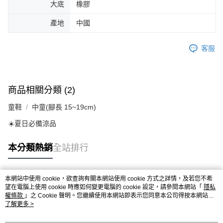
大底
橡膠
產地
中國
客服
商品相關分類 (2)
童鞋
中童(腳長 15~19cm)
☀️夏日必備涼品
本分類熱銷
全站排行
本網站中使用 cookie，欲查詢有關本網站使用 cookie 方式之詳情，及若您不希
熱門標籤
望在電腦上使用 cookie 時應如何變更電腦的 cookie 設定，請參閱本網站「
隱私
權條款
」之 Cookie 聲明。您繼續使用本網站即表示您同意本公司得按本網站使
用條款之 Cookie 聲明使用 cookie。
了解更多 >