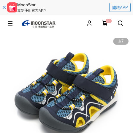
MoonStar
開啟APP
立刻使用官方APP
0
1
/
7