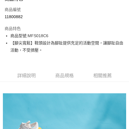
信用卡一次付款
商品編號
信用卡分期付款
11800882
3 期 0 利率 每期
NT$624
21家銀行
商品特色
6 期 0 利率 每期
NT$312
21家銀行
合作金庫商業銀行
第一商業銀行
商品型號:MFS018C6
華南商業銀行
彰化商業銀行
12 期 0 利率 每期
NT$156
21家銀行
合作金庫商業銀行
第一商業銀行
【腳尖寬鬆】鞋頭設計為腳趾提供充足的活動空間，讓腳趾自由
上海商業儲蓄銀行
台北富邦商業銀行
華南商業銀行
彰化商業銀行
合作金庫商業銀行
第一商業銀行
LINE Pay
國泰世華商業銀行
兆豐國際商業銀行
活動，不受擠壓。
上海商業儲蓄銀行
台北富邦商業銀行
華南商業銀行
彰化商業銀行
臺灣中小企業銀行
台中商業銀行
國泰世華商業銀行
兆豐國際商業銀行
Apple Pay
上海商業儲蓄銀行
台北富邦商業銀行
匯豐（台灣）商業銀行
華泰商業銀行
臺灣中小企業銀行
台中商業銀行
國泰世華商業銀行
兆豐國際商業銀行
聯邦商業銀行
遠東國際商業銀行
匯豐（台灣）商業銀行
華泰商業銀行
街口支付
臺灣中小企業銀行
台中商業銀行
元大商業銀行
永豐商業銀行
詳細說明
商品規格
相關推薦
聯邦商業銀行
遠東國際商業銀行
匯豐（台灣）商業銀行
華泰商業銀行
玉山商業銀行
星展（台灣）商業銀行
悠遊付
元大商業銀行
永豐商業銀行
聯邦商業銀行
遠東國際商業銀行
台新國際商業銀行
中國信託商業銀行
玉山商業銀行
星展（台灣）商業銀行
元大商業銀行
永豐商業銀行
台灣樂天信用卡公司
Google Pay
台新國際商業銀行
中國信託商業銀行
玉山商業銀行
星展（台灣）商業銀行
台灣樂天信用卡公司
台新國際商業銀行
中國信託商業銀行
全盈+PAY
台灣樂天信用卡公司
AFTEE先享後付
相關說明
【關於「AFTEE先享後付」】