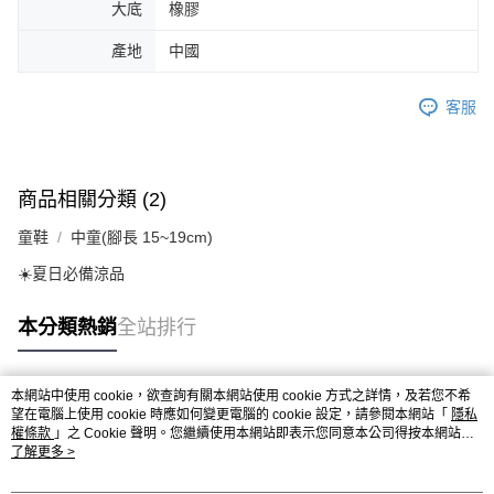
大底
橡膠
產地
中國
客服
商品相關分類 (2)
童鞋
中童(腳長 15~19cm)
☀️夏日必備涼品
本分類熱銷
全站排行
本網站中使用 cookie，欲查詢有關本網站使用 cookie 方式之詳情，及若您不希
熱門標籤
望在電腦上使用 cookie 時應如何變更電腦的 cookie 設定，請參閱本網站「
隱私
權條款
」之 Cookie 聲明。您繼續使用本網站即表示您同意本公司得按本網站使
用條款之 Cookie 聲明使用 cookie。
了解更多 >