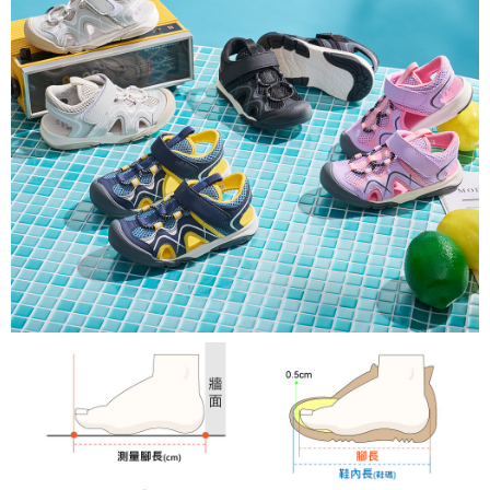
ATM付款
AFTEE先享後付是「在收到商品之後才付款」的支付方式。 讓您購物簡單
便利好安心！
１．簡單：不需註冊會員、不需綁卡、不需儲值。
運送方式
２．便利：只要手機號碼，簡訊認證，即可結帳。
３．安心：先確認商品／服務後，再付款。
全家取貨
每筆NT$80，滿NT$888(含以上)免運費
【「AFTEE先享後付」結帳流程】
１．於結帳方式選擇「AFTEE先享後付」後，將跳轉至「AFTEE先享後付」
萊爾富取貨
結帳頁面，進行簡訊認證並確認金額後，即可完成結帳。
２．訂單成立數日內，您將收到繳費通知簡訊。
每筆NT$80，滿NT$1,000(含以上)免運費
３．收到繳費通知簡訊後14天內，點擊此簡訊中的連結，可透過四大超商／
ATM／網路銀行／等多元方式進行付款，方視為交易完成。
7-11取貨
※ 請注意：結帳手續完成當下不需立刻繳費，但若您需要取消訂單，請聯絡
每筆NT$80，滿NT$1,000(含以上)免運費
購買商品的店家。未經商家同意取消之訂單仍視為有效，需透過AFTEE先享
後付繳納相關費用。
宅配
※ 交易是否成功請以「AFTEE先享後付 」之結帳頁面顯示為準，若有關於
是否繳費成功／繳費後需取消欲退款等相關疑問，請聯繫「AFTEE先享後付
每筆NT$80，滿NT$1,000(含以上)免運費
客戶支援中心」
https://netprotections.freshdesk.com/support/home
【注意事項】
１．透過由恩沛科技股份有限公司提供之「AFTEE先享後付」服務完成之交
易，需依本服務之必要範圍內提供個人資料，並將交易相關給付款項請求債
權轉讓予恩沛科技股份有限公司。
２．關於個人資料處理事宜，請瀏覽以下網址：
https://aftee.tw/terms/#terms3