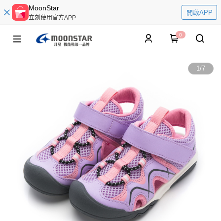
MoonStar
開啟APP
立刻使用官方APP
0
1
/
7