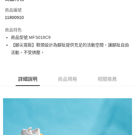
信用卡一次付款
商品編號
信用卡分期付款
11800910
3 期 0 利率 每期
NT$624
21家銀行
商品特色
6 期 0 利率 每期
NT$312
21家銀行
合作金庫商業銀行
第一商業銀行
商品型號:MFS018C9
華南商業銀行
彰化商業銀行
12 期 0 利率 每期
NT$156
21家銀行
合作金庫商業銀行
第一商業銀行
【腳尖寬鬆】鞋頭設計為腳趾提供充足的活動空間，讓腳趾自由
上海商業儲蓄銀行
台北富邦商業銀行
華南商業銀行
彰化商業銀行
合作金庫商業銀行
第一商業銀行
LINE Pay
國泰世華商業銀行
兆豐國際商業銀行
活動，不受擠壓。
上海商業儲蓄銀行
台北富邦商業銀行
華南商業銀行
彰化商業銀行
臺灣中小企業銀行
台中商業銀行
國泰世華商業銀行
兆豐國際商業銀行
Apple Pay
上海商業儲蓄銀行
台北富邦商業銀行
匯豐（台灣）商業銀行
華泰商業銀行
臺灣中小企業銀行
台中商業銀行
國泰世華商業銀行
兆豐國際商業銀行
聯邦商業銀行
遠東國際商業銀行
匯豐（台灣）商業銀行
華泰商業銀行
街口支付
臺灣中小企業銀行
台中商業銀行
元大商業銀行
永豐商業銀行
詳細說明
商品規格
相關推薦
聯邦商業銀行
遠東國際商業銀行
匯豐（台灣）商業銀行
華泰商業銀行
玉山商業銀行
星展（台灣）商業銀行
悠遊付
元大商業銀行
永豐商業銀行
聯邦商業銀行
遠東國際商業銀行
台新國際商業銀行
中國信託商業銀行
玉山商業銀行
星展（台灣）商業銀行
元大商業銀行
永豐商業銀行
台灣樂天信用卡公司
Google Pay
台新國際商業銀行
中國信託商業銀行
玉山商業銀行
星展（台灣）商業銀行
台灣樂天信用卡公司
台新國際商業銀行
中國信託商業銀行
全盈+PAY
台灣樂天信用卡公司
AFTEE先享後付
相關說明
【關於「AFTEE先享後付」】