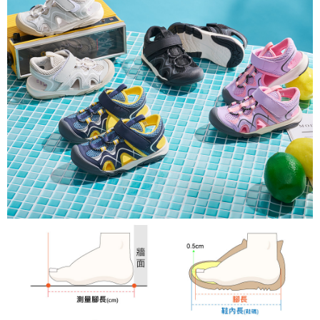
ATM付款
AFTEE先享後付是「在收到商品之後才付款」的支付方式。 讓您購物簡單
便利好安心！
１．簡單：不需註冊會員、不需綁卡、不需儲值。
運送方式
２．便利：只要手機號碼，簡訊認證，即可結帳。
３．安心：先確認商品／服務後，再付款。
全家取貨
每筆NT$80，滿NT$888(含以上)免運費
【「AFTEE先享後付」結帳流程】
１．於結帳方式選擇「AFTEE先享後付」後，將跳轉至「AFTEE先享後付」
萊爾富取貨
結帳頁面，進行簡訊認證並確認金額後，即可完成結帳。
２．訂單成立數日內，您將收到繳費通知簡訊。
每筆NT$80，滿NT$1,000(含以上)免運費
３．收到繳費通知簡訊後14天內，點擊此簡訊中的連結，可透過四大超商／
ATM／網路銀行／等多元方式進行付款，方視為交易完成。
7-11取貨
※ 請注意：結帳手續完成當下不需立刻繳費，但若您需要取消訂單，請聯絡
每筆NT$80，滿NT$1,000(含以上)免運費
購買商品的店家。未經商家同意取消之訂單仍視為有效，需透過AFTEE先享
後付繳納相關費用。
宅配
※ 交易是否成功請以「AFTEE先享後付 」之結帳頁面顯示為準，若有關於
是否繳費成功／繳費後需取消欲退款等相關疑問，請聯繫「AFTEE先享後付
每筆NT$80，滿NT$1,000(含以上)免運費
客戶支援中心」
https://netprotections.freshdesk.com/support/home
【注意事項】
１．透過由恩沛科技股份有限公司提供之「AFTEE先享後付」服務完成之交
易，需依本服務之必要範圍內提供個人資料，並將交易相關給付款項請求債
權轉讓予恩沛科技股份有限公司。
２．關於個人資料處理事宜，請瀏覽以下網址：
https://aftee.tw/terms/#terms3