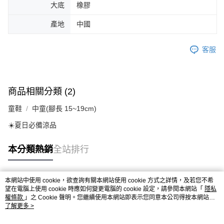
大底
橡膠
產地
中國
客服
商品相關分類 (2)
童鞋
中童(腳長 15~19cm)
☀️夏日必備涼品
本分類熱銷
全站排行
本網站中使用 cookie，欲查詢有關本網站使用 cookie 方式之詳情，及若您不希
熱門標籤
望在電腦上使用 cookie 時應如何變更電腦的 cookie 設定，請參閱本網站「
隱私
權條款
」之 Cookie 聲明。您繼續使用本網站即表示您同意本公司得按本網站使
用條款之 Cookie 聲明使用 cookie。
了解更多 >