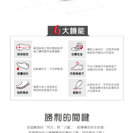
３．未成年的使用者請事先徵得法定代理人或監護人之同意方可使用
「AFTEE先享後付」，若未經同意申辦者引起之損失，本公司不負相關責
任。
４．使用「AFTEE先享後付」時，將依據個別帳號之用戶狀況，依本公司即
時審查核予不同之上限額度；若仍有額度不足之情形，本公司將視審查結果
請求用戶進行身份認證。
５．嚴禁一人註冊多個帳號或使用他人資訊註冊。若發現惡意使用之情形，
恩沛科技股份有限公司將有權停止該用戶之使用額度並採取法律行動。