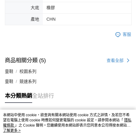
大底
橡膠
產地
CHN
客服
商品相關分類 (5)
查看全部
童鞋
校園系列
童鞋
競速系列
本分類熱銷
全站排行
本網站中使用 cookie，欲查詢有關本網站使用 cookie 方式之詳情，及若您不希
熱門標籤
望在電腦上使用 cookie 時應如何變更電腦的 cookie 設定，請參閱本網站「
隱私
權條款
」之 Cookie 聲明。您繼續使用本網站即表示您同意本公司得按本網站使
用條款之 Cookie 聲明使用 cookie。
了解更多 >