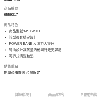
信用卡一次付款
商品編號
信用卡分期付款
6559317
3 期 0 利率 每期
NT$594
21家銀行
商品特色
6 期 0 利率 每期
NT$297
21家銀行
合作金庫商業銀行
第一商業銀行
商品型號:MSTW011
華南商業銀行
彰化商業銀行
12 期 0 利率 每期
NT$148
21家銀行
合作金庫商業銀行
第一商業銀行
箱型後套穩定設計
上海商業儲蓄銀行
台北富邦商業銀行
華南商業銀行
彰化商業銀行
合作金庫商業銀行
第一商業銀行
LINE Pay
國泰世華商業銀行
兆豐國際商業銀行
POWER BANE 反彈力大提升
上海商業儲蓄銀行
台北富邦商業銀行
華南商業銀行
彰化商業銀行
臺灣中小企業銀行
台中商業銀行
彎曲設計讓孩童活動與行走更容易
國泰世華商業銀行
兆豐國際商業銀行
Apple Pay
上海商業儲蓄銀行
台北富邦商業銀行
匯豐（台灣）商業銀行
華泰商業銀行
臺灣中小企業銀行
台中商業銀行
可拆式清洗鞋墊
國泰世華商業銀行
兆豐國際商業銀行
聯邦商業銀行
遠東國際商業銀行
匯豐（台灣）商業銀行
華泰商業銀行
街口支付
臺灣中小企業銀行
台中商業銀行
元大商業銀行
永豐商業銀行
銷售重點
聯邦商業銀行
遠東國際商業銀行
匯豐（台灣）商業銀行
華泰商業銀行
玉山商業銀行
星展（台灣）商業銀行
悠遊付
元大商業銀行
永豐商業銀行
開學必備首選 台灣限定
聯邦商業銀行
遠東國際商業銀行
台新國際商業銀行
中國信託商業銀行
玉山商業銀行
星展（台灣）商業銀行
元大商業銀行
永豐商業銀行
台灣樂天信用卡公司
Google Pay
台新國際商業銀行
中國信託商業銀行
玉山商業銀行
星展（台灣）商業銀行
台灣樂天信用卡公司
台新國際商業銀行
中國信託商業銀行
全盈+PAY
台灣樂天信用卡公司
詳細說明
商品規格
相關推薦
AFTEE先享後付
相關說明
【關於「AFTEE先享後付」】