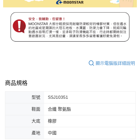
顯示電腦版詳細說明
商品規格
型號
SSJ10351
鞋面
合纖 聚氨酯
大底
橡膠
產地
中國