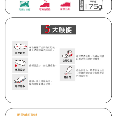
３．未成年的使用者請事先徵得法定代理人或監護人之同意方可使用
「AFTEE先享後付」，若未經同意申辦者引起之損失，本公司不負相關責
任。
４．使用「AFTEE先享後付」時，將依據個別帳號之用戶狀況，依本公司即
時審查核予不同之上限額度；若仍有額度不足之情形，本公司將視審查結果
請求用戶進行身份認證。
５．嚴禁一人註冊多個帳號或使用他人資訊註冊。若發現惡意使用之情形，
恩沛科技股份有限公司將有權停止該用戶之使用額度並採取法律行動。