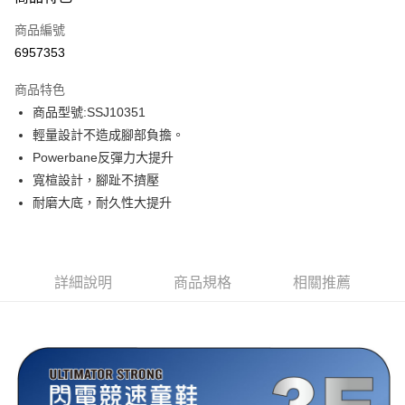
信用卡一次付款
商品編號
信用卡分期付款
6957353
3 期 0 利率 每期
NT$526
21家銀行
商品特色
6 期 0 利率 每期
NT$263
21家銀行
合作金庫商業銀行
第一商業銀行
商品型號:SSJ10351
華南商業銀行
彰化商業銀行
12 期 0 利率 每期
NT$131
21家銀行
合作金庫商業銀行
第一商業銀行
輕量設計不造成腳部負擔。
上海商業儲蓄銀行
台北富邦商業銀行
華南商業銀行
彰化商業銀行
合作金庫商業銀行
第一商業銀行
LINE Pay
國泰世華商業銀行
兆豐國際商業銀行
Powerbane反彈力大提升
上海商業儲蓄銀行
台北富邦商業銀行
華南商業銀行
彰化商業銀行
臺灣中小企業銀行
台中商業銀行
寬楦設計，腳趾不擠壓
國泰世華商業銀行
兆豐國際商業銀行
Apple Pay
上海商業儲蓄銀行
台北富邦商業銀行
匯豐（台灣）商業銀行
華泰商業銀行
臺灣中小企業銀行
台中商業銀行
耐磨大底，耐久性大提升
國泰世華商業銀行
兆豐國際商業銀行
聯邦商業銀行
遠東國際商業銀行
匯豐（台灣）商業銀行
華泰商業銀行
街口支付
臺灣中小企業銀行
台中商業銀行
元大商業銀行
永豐商業銀行
聯邦商業銀行
遠東國際商業銀行
匯豐（台灣）商業銀行
華泰商業銀行
玉山商業銀行
星展（台灣）商業銀行
悠遊付
元大商業銀行
永豐商業銀行
聯邦商業銀行
遠東國際商業銀行
台新國際商業銀行
中國信託商業銀行
玉山商業銀行
星展（台灣）商業銀行
詳細說明
商品規格
相關推薦
元大商業銀行
永豐商業銀行
台灣樂天信用卡公司
Google Pay
台新國際商業銀行
中國信託商業銀行
玉山商業銀行
星展（台灣）商業銀行
台灣樂天信用卡公司
台新國際商業銀行
中國信託商業銀行
全盈+PAY
台灣樂天信用卡公司
AFTEE先享後付
相關說明
【關於「AFTEE先享後付」】