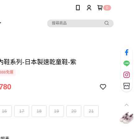
0
內鞋系列-日本製速乾童鞋-紫
888免運
780
16
17
18
19
20
21
對照表