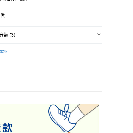
小企業銀行
台中商業銀行
華商業銀行
兆豐國際商業銀行
業儲蓄銀行
台北富邦商業銀行
台灣）商業銀行
華泰商業銀行
小企業銀行
台中商業銀行
華商業銀行
兆豐國際商業銀行
業銀行
遠東國際商業銀行
手做
台灣）商業銀行
華泰商業銀行
小企業銀行
台中商業銀行
業銀行
永豐商業銀行
業銀行
遠東國際商業銀行
台灣）商業銀行
華泰商業銀行
業銀行
星展（台灣）商業銀行
業銀行
永豐商業銀行
業銀行
遠東國際商業銀行
際商業銀行
中國信託商業銀行
類 (3)
業銀行
星展（台灣）商業銀行
業銀行
永豐商業銀行
天信用卡公司
y
際商業銀行
中國信託商業銀行
業銀行
星展（台灣）商業銀行
內系列
天信用卡公司
際商業銀行
中國信託商業銀行
客服
天信用卡公司
園系列
享後付
敗
FTEE先享後付」】
先享後付是「在收到商品之後才付款」的支付方式。 讓您購物簡單
心！
：不需註冊會員、不需綁卡、不需儲值。
：只要手機號碼，簡訊認證，即可結帳。
：先確認商品／服務後，再付款。
EE先享後付」結帳流程】
0，滿NT$888(含以上)免運費
方式選擇「AFTEE先享後付」後，將跳轉至「AFTEE先享後
頁面，進行簡訊認證並確認金額後，即可完成結帳。
貨
成立數日內，您將收到繳費通知簡訊。
費通知簡訊後14天內，點擊此簡訊中的連結，可透過四大超商