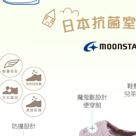
每筆NT$8
／ATM／
※ 請注意
7-11取貨
絡購買商品
先享後付
每筆NT$8
※ 交易是
是否繳費成
宅配
付客戶支
每筆NT$8
【注意事
１．透過由
交易，需
求債權轉
２．關於
https://aft
３．未成
「AFTE
任。
４．使用「
即時審查
結果請求
５．嚴禁
形，恩沛
動。