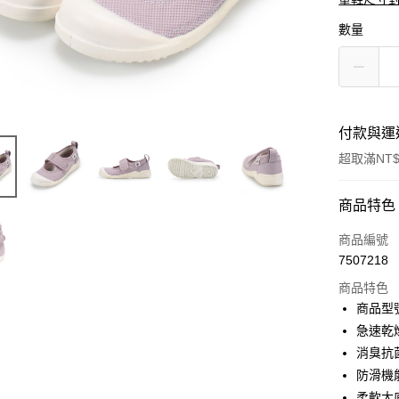
數量
付款與運
超取滿NT$
付款方式
商品特色
信用卡一
商品編號
7507218
信用卡分
商品特色
3 期 
商品型號
6 期 
合作金
急速乾
華南商
12 期
消臭抗
合作金
上海商
華南商
防滑機
合作金
LINE Pay
國泰世
上海商
柔軟大
華南商