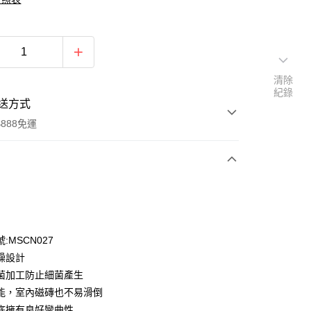
清除
紀錄
送方式
888免運
次付款
期付款
0 利率 每期
NT$593
21家銀行
:MSCN027
0 利率 每期
NT$296
21家銀行
庫商業銀行
第一商業銀行
燥設計
業銀行
彰化商業銀行
 0 利率 每期
NT$148
21家銀行
菌加工防止細菌產生
庫商業銀行
第一商業銀行
業儲蓄銀行
台北富邦商業銀行
業銀行
彰化商業銀行
能，室內磁磚也不易滑倒
庫商業銀行
第一商業銀行
華商業銀行
兆豐國際商業銀行
業儲蓄銀行
台北富邦商業銀行
底擁有良好彎曲性
業銀行
彰化商業銀行