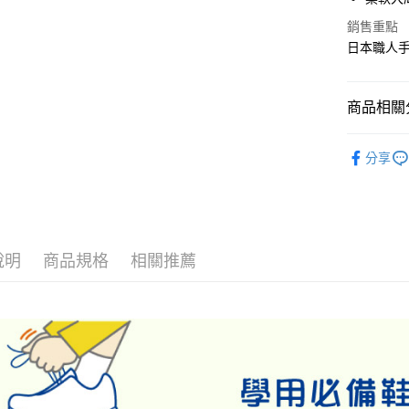
臺灣中
國泰世
Apple Pay
上海商
匯豐（
銷售重點
臺灣中
國泰世
聯邦商
日本職人
匯豐（
街口支付
臺灣中
元大商
聯邦商
匯豐（
玉山商
悠遊付
元大商
聯邦商
台新國
商品相關分
玉山商
元大商
台灣樂
Google Pa
台新國
玉山商
童鞋
室
台灣樂
台新國
全盈+PAY
分享
台灣樂
童鞋
校
AFTEE先
🎓開學必
相關說明
【關於「A
ATM付款
AFTEE
說明
商品規格
相關推薦
便利好安
１．簡單
２．便利
運送方式
３．安心
全家取貨
【「AFT
每筆NT$8
１．於結帳
付」結帳
萊爾富取
２．訂單
３．收到繳