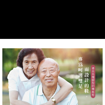
運送方式
２．便利：只要手機號碼，簡訊認證，即可結帳。
３．安心：先確認商品／服務後，再付款。
宅配
每筆NT$80，滿NT$1,000(含以上)免運費
【「AFTEE先享後付」結帳流程】
１．於結帳方式選擇「AFTEE先享後付」後，將跳轉至「AFTEE先享後付」
結帳頁面，進行簡訊認證並確認金額後，即可完成結帳。
２．訂單成立數日內，您將收到繳費通知簡訊。
３．收到繳費通知簡訊後14天內，點擊此簡訊中的連結，可透過四大超商／
ATM／網路銀行／等多元方式進行付款，方視為交易完成。
※ 請注意：結帳手續完成當下不需立刻繳費，但若您需要取消訂單，請聯絡
購買商品的店家。未經商家同意取消之訂單仍視為有效，需透過AFTEE先享
後付繳納相關費用。
※ 交易是否成功請以「AFTEE先享後付 」之結帳頁面顯示為準，若有關於
是否繳費成功／繳費後需取消欲退款等相關疑問，請聯繫「AFTEE先享後付
客戶支援中心」
https://netprotections.freshdesk.com/support/home
【注意事項】
１．透過由恩沛科技股份有限公司提供之「AFTEE先享後付」服務完成之交
易，需依本服務之必要範圍內提供個人資料，並將交易相關給付款項請求債
權轉讓予恩沛科技股份有限公司。
２．關於個人資料處理事宜，請瀏覽以下網址：
https://aftee.tw/terms/#terms3
３．未成年的使用者請事先徵得法定代理人或監護人之同意方可使用
「AFTEE先享後付」，若未經同意申辦者引起之損失，本公司不負相關責
任。