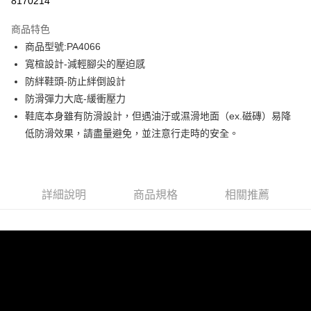
8170214
3 期 0 利率 每期
NT$744
21家銀行
商品特色
6 期 0 利率 每期
NT$372
21家銀行
合作金庫商業銀行
第一商業銀行
商品型號:PA4066
華南商業銀行
彰化商業銀行
12 期 0 利率 每期
NT$186
21家銀行
合作金庫商業銀行
第一商業銀行
寬楦設計-減輕腳尖的壓迫感
上海商業儲蓄銀行
台北富邦商業銀行
華南商業銀行
彰化商業銀行
合作金庫商業銀行
第一商業銀行
LINE Pay
國泰世華商業銀行
兆豐國際商業銀行
防絆鞋頭-防止絆倒設計
上海商業儲蓄銀行
台北富邦商業銀行
華南商業銀行
彰化商業銀行
臺灣中小企業銀行
台中商業銀行
防滑彈力大底-緩衝壓力
國泰世華商業銀行
兆豐國際商業銀行
Apple Pay
上海商業儲蓄銀行
台北富邦商業銀行
匯豐（台灣）商業銀行
華泰商業銀行
臺灣中小企業銀行
台中商業銀行
鞋底本身雖有防滑設計，但遇油汙或濕滑地面（ex.磁磚）易降
國泰世華商業銀行
兆豐國際商業銀行
聯邦商業銀行
遠東國際商業銀行
匯豐（台灣）商業銀行
華泰商業銀行
街口支付
低防滑效果，請盡量避免，並注意行走時的安全。
臺灣中小企業銀行
台中商業銀行
元大商業銀行
永豐商業銀行
聯邦商業銀行
遠東國際商業銀行
匯豐（台灣）商業銀行
華泰商業銀行
玉山商業銀行
星展（台灣）商業銀行
悠遊付
元大商業銀行
永豐商業銀行
聯邦商業銀行
遠東國際商業銀行
台新國際商業銀行
中國信託商業銀行
玉山商業銀行
星展（台灣）商業銀行
元大商業銀行
永豐商業銀行
台灣樂天信用卡公司
Google Pay
台新國際商業銀行
中國信託商業銀行
玉山商業銀行
星展（台灣）商業銀行
詳細說明
商品規格
相關推薦
台灣樂天信用卡公司
台新國際商業銀行
中國信託商業銀行
全盈+PAY
台灣樂天信用卡公司
AFTEE先享後付
相關說明
【關於「AFTEE先享後付」】
ATM付款
AFTEE先享後付是「在收到商品之後才付款」的支付方式。 讓您購物簡單
便利好安心！
１．簡單：不需註冊會員、不需綁卡、不需儲值。