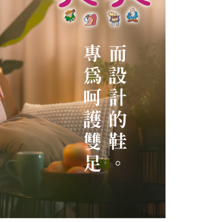
費通知簡訊後14天內，點擊此簡訊中的連結，可透過四大超商
網路銀行／等多元方式進行付款，方視為交易完成。
：結帳手續完成當下不需立刻繳費，但若您需要取消訂單，請聯
的店家。未經商家同意取消之訂單仍視為有效，需透過AFTEE
繳納相關費用。
否成功請以「AFTEE先享後付 」之結帳頁面顯示為準，若有關於
功／繳費後需取消欲退款等相關疑問，請聯繫「AFTEE先享後
援中心」
https://netprotections.freshdesk.com/support/home
項】
恩沛科技股份有限公司提供之「AFTEE先享後付」服務完成之
依本服務之必要範圍內提供個人資料，並將交易相關給付款項請
讓予恩沛科技股份有限公司。
個人資料處理事宜，請瀏覽以下網址：
ee.tw/terms/#terms3
年的使用者請事先徵得法定代理人或監護人之同意方可使用
E先享後付」，若未經同意申辦者引起之損失，本公司不負相關責
AFTEE先享後付」時，將依據個別帳號之用戶狀況，依本公司
核予不同之上限額度；若仍有額度不足之情形，本公司將視審查
用戶進行身份認證。
一人註冊多個帳號或使用他人資訊註冊。若發現惡意使用之情
科技股份有限公司將有權停止該用戶之使用額度並採取法律行