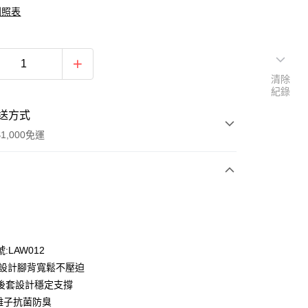
到照表
清除
紀錄
送方式
1,000免運
次付款
期付款
0 利率 每期
NT$546
21家銀行
:LAW012
0 利率 每期
NT$273
21家銀行
庫商業銀行
第一商業銀行
楦設計腳背寬鬆不壓迫
業銀行
彰化商業銀行
 0 利率 每期
NT$136
21家銀行
後套設計穩定支撐
庫商業銀行
第一商業銀行
業儲蓄銀行
台北富邦商業銀行
業銀行
彰化商業銀行
銀離子抗菌防臭
庫商業銀行
第一商業銀行