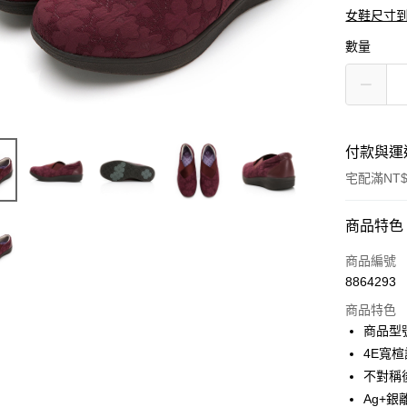
女鞋尺寸
數量
付款與運
宅配滿NT$
付款方式
商品特色
信用卡一
商品編號
8864293
信用卡分
商品特色
3 期 
商品型號
6 期 
合作金
4E寬
華南商
12 期
不對稱
合作金
上海商
華南商
Ag+
合作金