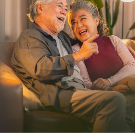
３．收到繳
／ATM／
※ 請注意
絡購買商品
先享後付
※ 交易是
是否繳費成
付客戶支
【注意事
１．透過由
交易，需
求債權轉
２．關於
https://aft
３．未成
「AFTE
任。
４．使用「
即時審查
結果請求
５．嚴禁
形，恩沛
動。