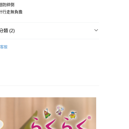
華商業銀行
兆豐國際商業銀行
業儲蓄銀行
台北富邦商業銀行
翹防絆倒
業銀行
彰化商業銀行
小企業銀行
台中商業銀行
華商業銀行
兆豐國際商業銀行
業儲蓄銀行
台北富邦商業銀行
計行走無負擔
台灣）商業銀行
華泰商業銀行
小企業銀行
台中商業銀行
華商業銀行
兆豐國際商業銀行
業銀行
遠東國際商業銀行
台灣）商業銀行
華泰商業銀行
小企業銀行
台中商業銀行
業銀行
永豐商業銀行
業銀行
遠東國際商業銀行
台灣）商業銀行
華泰商業銀行
類 (2)
業銀行
星展（台灣）商業銀行
業銀行
永豐商業銀行
業銀行
遠東國際商業銀行
際商業銀行
中國信託商業銀行
業銀行
星展（台灣）商業銀行
業銀行
永豐商業銀行
機能款
天信用卡公司
y
際商業銀行
中國信託商業銀行
客服
業銀行
星展（台灣）商業銀行
天信用卡公司
t│SALE專區
際商業銀行
中國信託商業銀行
天信用卡公司
享後付
FTEE先享後付」】
先享後付是「在收到商品之後才付款」的支付方式。 讓您購物簡單
心！
：不需註冊會員、不需綁卡、不需儲值。
：只要手機號碼，簡訊認證，即可結帳。
：先確認商品／服務後，再付款。
EE先享後付」結帳流程】
0，滿NT$1,000(含以上)免運費
方式選擇「AFTEE先享後付」後，將跳轉至「AFTEE先享後
頁面，進行簡訊認證並確認金額後，即可完成結帳。
成立數日內，您將收到繳費通知簡訊。