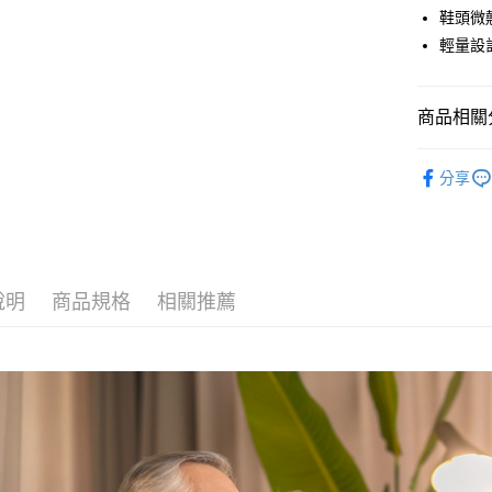
LINE Pay
國泰世
上海商
鞋頭微
華南商
臺灣中
國泰世
Apple Pay
上海商
輕量設
匯豐（
臺灣中
國泰世
聯邦商
匯豐（
街口支付
臺灣中
元大商
聯邦商
匯豐（
商品相關分
玉山商
悠遊付
元大商
聯邦商
台新國
玉山商
元大商
銀髮樂步
台灣樂
Google Pa
台新國
分享
玉山商
台灣樂
🏷️Outle
台新國
全盈+PAY
台灣樂
AFTEE先
相關說明
【關於「A
說明
商品規格
相關推薦
ATM付款
AFTEE
便利好安
１．簡單
２．便利
運送方式
３．安心
宅配
【「AFT
每筆NT$8
１．於結帳
付」結帳
２．訂單