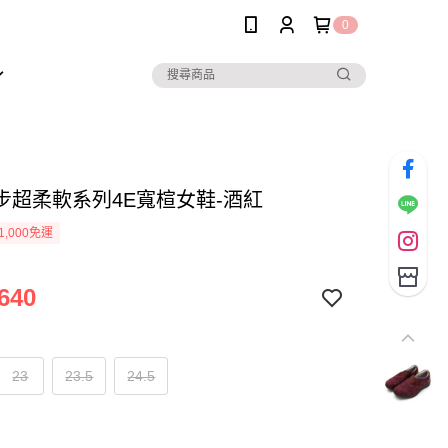
0
步超柔軟系列4E寬楦女鞋-酒紅
1,000免運
640
23
23.5
24.5