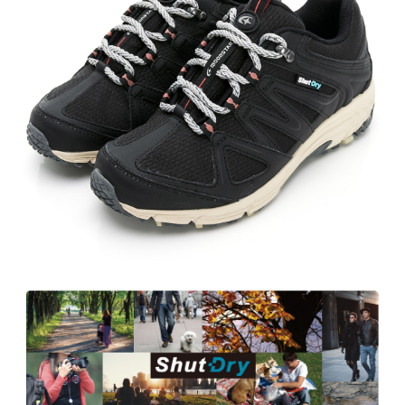
３．未成年的使用者請事先徵得法定代理人或監護人之同意方可使用
「AFTEE先享後付」，若未經同意申辦者引起之損失，本公司不負相關責
任。
４．使用「AFTEE先享後付」時，將依據個別帳號之用戶狀況，依本公司即
時審查核予不同之上限額度；若仍有額度不足之情形，本公司將視審查結果
請求用戶進行身份認證。
５．嚴禁一人註冊多個帳號或使用他人資訊註冊。若發現惡意使用之情形，
恩沛科技股份有限公司將有權停止該用戶之使用額度並採取法律行動。