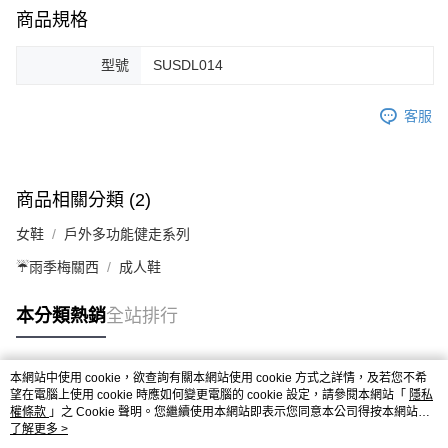
商品規格
型號
SUSDL014
客服
商品相關分類 (2)
女鞋
戶外多功能健走系列
☔雨季梅關西
成人鞋
本分類熱銷
全站排行
本網站中使用 cookie，欲查詢有關本網站使用 cookie 方式之詳情，及若您不希
熱門標籤
望在電腦上使用 cookie 時應如何變更電腦的 cookie 設定，請參閱本網站「
隱私
權條款
」之 Cookie 聲明。您繼續使用本網站即表示您同意本公司得按本網站使
用條款之 Cookie 聲明使用 cookie。
了解更多 >