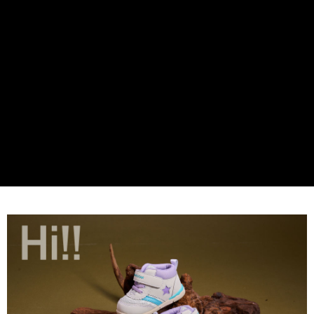
ATM付款
AFTEE先享後付是「在收到商品之後才付款」的支付方式。 讓您購物簡單
便利好安心！
１．簡單：不需註冊會員、不需綁卡、不需儲值。
運送方式
２．便利：只要手機號碼，簡訊認證，即可結帳。
３．安心：先確認商品／服務後，再付款。
全家取貨
每筆NT$80，滿NT$888(含以上)免運費
【「AFTEE先享後付」結帳流程】
１．於結帳方式選擇「AFTEE先享後付」後，將跳轉至「AFTEE先享後付」
萊爾富取貨
結帳頁面，進行簡訊認證並確認金額後，即可完成結帳。
２．訂單成立數日內，您將收到繳費通知簡訊。
每筆NT$80，滿NT$1,000(含以上)免運費
３．收到繳費通知簡訊後14天內，點擊此簡訊中的連結，可透過四大超商／
ATM／網路銀行／等多元方式進行付款，方視為交易完成。
7-11取貨
※ 請注意：結帳手續完成當下不需立刻繳費，但若您需要取消訂單，請聯絡
每筆NT$80，滿NT$1,000(含以上)免運費
購買商品的店家。未經商家同意取消之訂單仍視為有效，需透過AFTEE先享
後付繳納相關費用。
宅配
※ 交易是否成功請以「AFTEE先享後付 」之結帳頁面顯示為準，若有關於
是否繳費成功／繳費後需取消欲退款等相關疑問，請聯繫「AFTEE先享後付
每筆NT$80，滿NT$1,000(含以上)免運費
客戶支援中心」
https://netprotections.freshdesk.com/support/home
【注意事項】
１．透過由恩沛科技股份有限公司提供之「AFTEE先享後付」服務完成之交
易，需依本服務之必要範圍內提供個人資料，並將交易相關給付款項請求債
權轉讓予恩沛科技股份有限公司。
２．關於個人資料處理事宜，請瀏覽以下網址：
https://aftee.tw/terms/#terms3