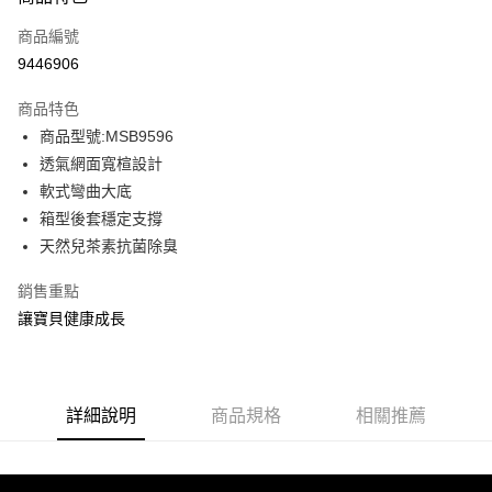
信用卡一次付款
商品編號
信用卡分期付款
9446906
3 期 0 利率 每期
NT$564
21家銀行
商品特色
6 期 0 利率 每期
NT$282
21家銀行
合作金庫商業銀行
第一商業銀行
商品型號:MSB9596
華南商業銀行
彰化商業銀行
12 期 0 利率 每期
NT$141
21家銀行
合作金庫商業銀行
第一商業銀行
透氣網面寬楦設計
上海商業儲蓄銀行
台北富邦商業銀行
華南商業銀行
彰化商業銀行
合作金庫商業銀行
第一商業銀行
LINE Pay
國泰世華商業銀行
兆豐國際商業銀行
軟式彎曲大底
上海商業儲蓄銀行
台北富邦商業銀行
華南商業銀行
彰化商業銀行
臺灣中小企業銀行
台中商業銀行
箱型後套穩定支撐
國泰世華商業銀行
兆豐國際商業銀行
Apple Pay
上海商業儲蓄銀行
台北富邦商業銀行
匯豐（台灣）商業銀行
華泰商業銀行
臺灣中小企業銀行
台中商業銀行
天然兒茶素抗菌除臭
國泰世華商業銀行
兆豐國際商業銀行
聯邦商業銀行
遠東國際商業銀行
匯豐（台灣）商業銀行
華泰商業銀行
街口支付
臺灣中小企業銀行
台中商業銀行
元大商業銀行
永豐商業銀行
銷售重點
聯邦商業銀行
遠東國際商業銀行
匯豐（台灣）商業銀行
華泰商業銀行
玉山商業銀行
星展（台灣）商業銀行
悠遊付
元大商業銀行
永豐商業銀行
讓寶貝健康成長
聯邦商業銀行
遠東國際商業銀行
台新國際商業銀行
中國信託商業銀行
玉山商業銀行
星展（台灣）商業銀行
元大商業銀行
永豐商業銀行
台灣樂天信用卡公司
Google Pay
台新國際商業銀行
中國信託商業銀行
玉山商業銀行
星展（台灣）商業銀行
台灣樂天信用卡公司
台新國際商業銀行
中國信託商業銀行
全盈+PAY
台灣樂天信用卡公司
詳細說明
商品規格
相關推薦
AFTEE先享後付
相關說明
【關於「AFTEE先享後付」】