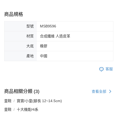
商品規格
型號
MSB9596
材質
合成纖維 人造皮革
大底
橡膠
產地
中國
客服
商品相關分類 (3)
查看全部
童鞋
寶寶/小童(腳長 12~14.5cm)
童鞋
十大機能Hi系